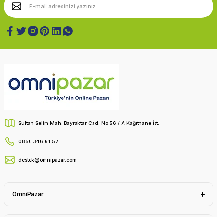
Sultan Selim Mah. Bayraktar Cad. No 56 / A Kağıthane İst.
0850 346 61 57
destek@omnipazar.com
OmniPazar