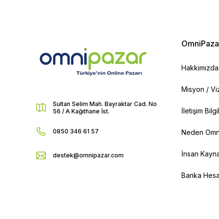
OmniPaza
Hakkımızda
Misyon / V
Sultan Selim Mah. Bayraktar Cad. No
İletişim Bilg
56 / A Kağıthane İst.
0850 346 61 57
Neden Omn
İnsan Kayna
destek@omnipazar.com
Banka Hesap