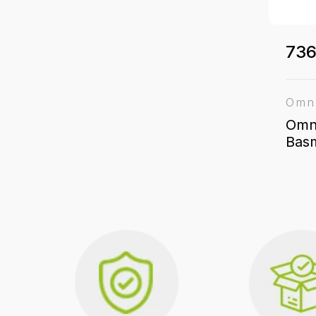
736
Omn
Omni
Basm
Çeli
Tabl