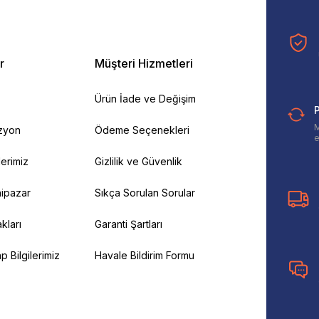
r
Müşteri Hizmetleri
Ürün İade ve Değişim
P
M
izyon
Ödeme Seçenekleri
e
ilerimiz
Gizlilik ve Güvenlik
ipazar
Sıkça Sorulan Sorular
kları
Garanti Şartları
 Bilgilerimiz
Havale Bildirim Formu