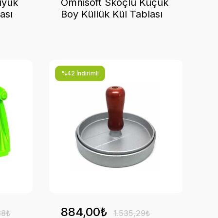
üyük
Omnisoft Skoçlu Küçük
ası
Boy Küllük Kül Tablası
Kapaklı Yuvarlak
Paslanmaz 10 Adet
%42 İndirimli
884,00₺
88₺
1.535,29₺