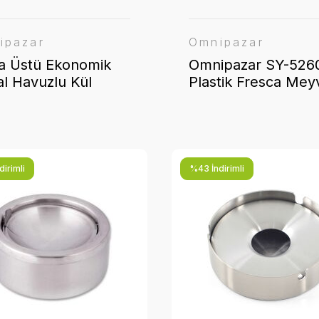
ipazar
Omnipazar
a Üstü Ekonomik
Omnipazar SY-526
l Havuzlu Kül
Plastik Fresca Mey
ası Paslanmaz
Presi Portakal
ük 10 Adet
Narenciye Sıkacağı
irimli
%43 İndirimli