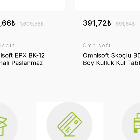
,66₺
391,72₺
1.609,58₺
691,84₺
isoft
Omnisoft
soft EPX BK-12
Omnisoft Skoçlu B
alı Paslanmaz
Boy Küllük Kül Tabl
k Hazneli Kül
Kapaklı Yuvarlak
ası 12 cm
Paslanmaz Çelik