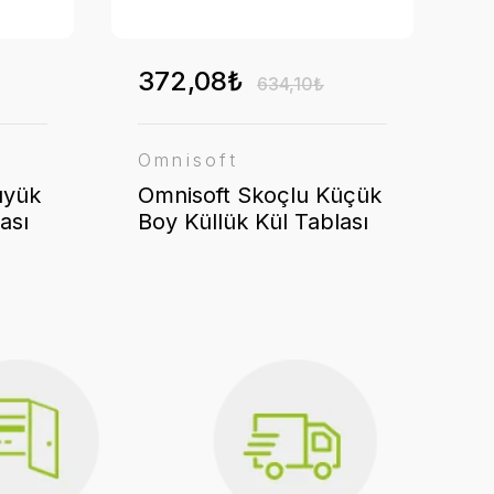
372,08₺
634,10₺
Omnisoft
üyük
Omnisoft Skoçlu Küçük
ası
Boy Küllük Kül Tablası
Kapaklı Yuvarlak
Paslanmaz Çelik