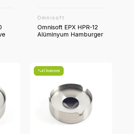
Omnisoft
0
Omnisoft EPX HPR-12
ve
Alüminyum Hamburger
Köfte Presi Kalıbı 12 cm
%41 İndirimli