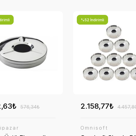
irimli
%52 İndirimli
,63₺
2.158,77₺
576,34₺
4.457,8
ipazar
Omnisoft