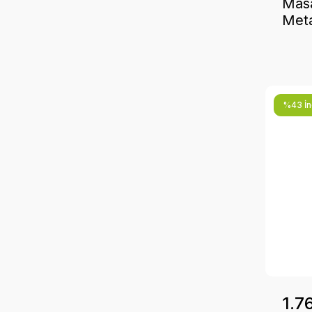
Mas
Meta
Tabl
Küll
%43 İnd
1.7