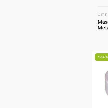
Omn
Mas
Meta
Tabl
Küll
%54 İnd