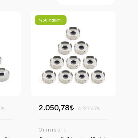
%50 İndirimli
2.050,78₺
0₺
4.127,47₺
Omnisoft