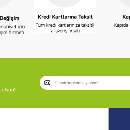
 olsun!