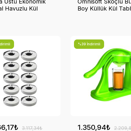
a Üstü Ekonomik
Omnisoft Skoçlu B
l Havuzlu Kül
Boy Küllük Kül Tabl
ası Paslanmaz
Kapaklı Yuvarlak
ük
Paslanmaz 10 Adet
irimli
%39 İndirimli
66,17₺
1.350,94₺
3.117,34₺
2.209,