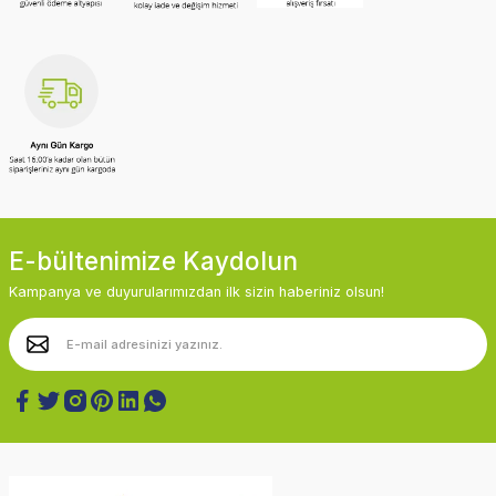
E-bültenimize Kaydolun
Kampanya ve duyurularımızdan ilk sizin haberiniz olsun!