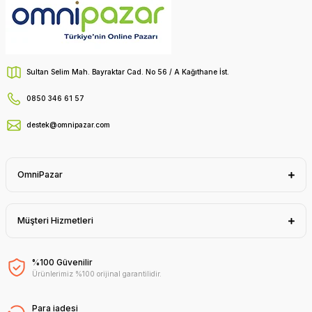
Sultan Selim Mah. Bayraktar Cad. No 56 / A Kağıthane İst.
0850 346 61 57
destek@omnipazar.com
OmniPazar
Müşteri Hizmetleri
%100 Güvenilir
Ürünlerimiz %100 orijinal garantilidir.
Para iadesi