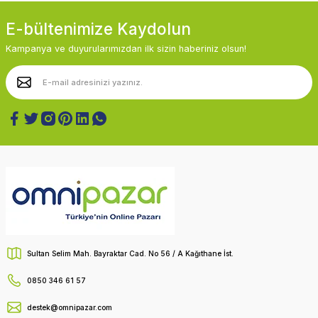
E-bültenimize Kaydolun
Kampanya ve duyurularımızdan ilk sizin haberiniz olsun!
Sultan Selim Mah. Bayraktar Cad. No 56 / A Kağıthane İst.
0850 346 61 57
destek@omnipazar.com