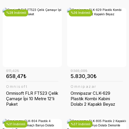
%28 İndirimli
%36 İndirimli
911,42₺
9.146,08₺
658,47₺
5.830,30₺
Omnisoft
Omnipazar
Omnisoft FLR FT523 Çelik
Omnipazar CLK-629
Çamaşır İpi 10 Metre 12'li
Plastik Kombi Kabini
Paket
Dolabı 2 Kapaklı Beyaz
%31 İndirimli
%37 İndirimli