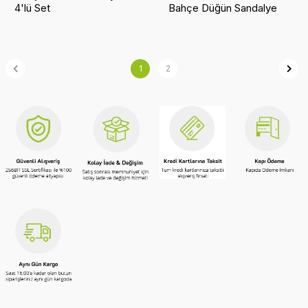
4'lü Set
Bahçe Düğün Sandalye
4'lü Set
1
2