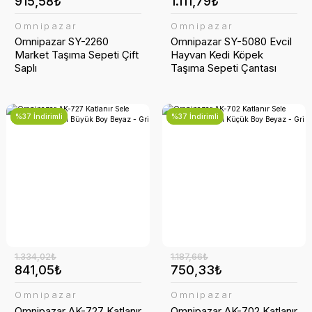
915,58₺
1.111,79₺
Omnipazar
Omnipazar
Omnipazar SY-2260
Omnipazar SY-5080 Evcil
Market Taşıma Sepeti Çift
Hayvan Kedi Köpek
Saplı
Taşıma Sepeti Çantası
%37 İndirimli
%37 İndirimli
1.334,02₺
1.187,66₺
841,05₺
750,33₺
Omnipazar
Omnipazar
Omnipazar AK-727 Katlanır
Omnipazar AK-702 Katlanır