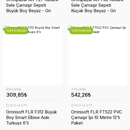
Sele Çamaşır Sepeti
Sele Çamaşır Sepeti
Büyük Boy Beyaz - Gri
Küçük Boy Beyaz - Gri
%45 İndirimli
%30 İndirimli
559,88₺
776,88₺
309,85₺
542,26₺
Omnisoft
Omnisoft
Omnisoft FLR F312 Büyük
Omnisoft FLR FT522 PVC
Boy Smart Elbise Askı
Çamaşır İpi 10 Metre 12'li
Turkuaz 6'lı
Paket