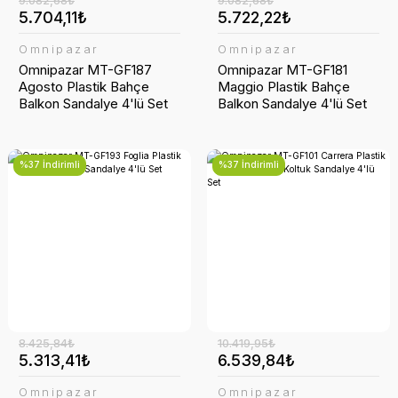
9.082,68₺
9.082,68₺
5.704,11₺
5.722,22₺
Omnipazar
Omnipazar
Omnipazar MT-GF187
Omnipazar MT-GF181
Agosto Plastik Bahçe
Maggio Plastik Bahçe
Balkon Sandalye 4'lü Set
Balkon Sandalye 4'lü Set
%37 İndirimli
%37 İndirimli
8.425,84₺
10.419,95₺
5.313,41₺
6.539,84₺
Omnipazar
Omnipazar