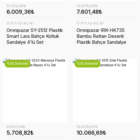
9.723,45₺
12.576,55₺
6.009,36₺
7.601,48₺
Omnipazar
Omnipazar
Omnipazar SY-2512 Plastik
Omnipazar IRK-HK735
Smart Lara Bahçe Koltuk
Bambu Rattan Desenli
Sandalye 4'lü Set
Plastik Bahçe Sandalye
Koltuk 4'lü Set
%35 İndirimli
%35 İndirimli
8.837,74₺
15.378,97₺
5.708,82₺
10.066,69₺