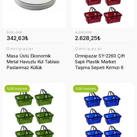
576,34₺
4.241,19₺
342,63₺
2.628,25₺
Omnipazar
Omnipazar
Masa Üstü Ekonomik
Omnipazar SY-2260 Çift
Metal Havuzlu Kül Tablası
Saplı Plastik Market
Paslanmaz Küllük
Taşıma Sepeti Kırmızı 6
Adet
%38 İndirimli
%38 İndirimli