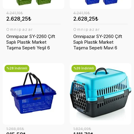
4.241,19₺
4.241,19₺
2.628,25₺
2.628,25₺
Omnipazar
Omnipazar
Omnipazar SY-2260 Çift
Omnipazar SY-2260 Çift
Saplı Plastik Market
Saplı Plastik Market
Taşıma Sepeti Yeşil 6
Taşıma Sepeti Mavi 6
Adet
Adet
%28 İndirimli
%39 İndirimli
1.268,85₺
1.824,09₺