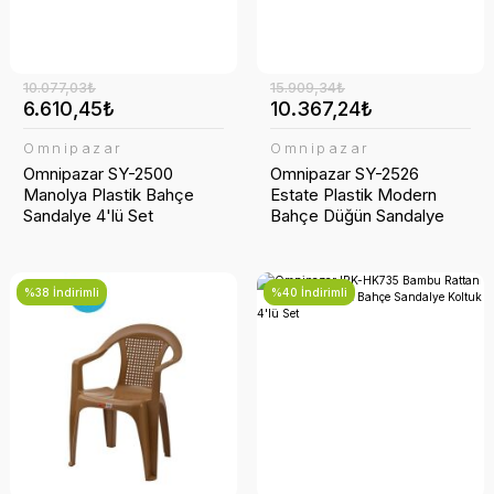
10.077,03₺
15.909,34₺
6.610,45₺
10.367,24₺
Omnipazar
Omnipazar
Omnipazar SY-2500
Omnipazar SY-2526
Manolya Plastik Bahçe
Estate Plastik Modern
Sandalye 4'lü Set
Bahçe Düğün Sandalye
4'lü Set
%38 İndirimli
%40 İndirimli