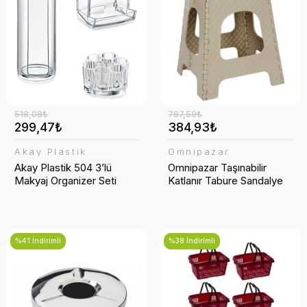
Temizlik Setleri
Havluluk
Şarj Cihazı
Şezlong
Yüzey Temizleyici
Klozet Kapakları
Taşınabilir Şarj
Sabunluk
Telefon Askısı
518,08₺
787,59₺
Saç Kurutma Cihazları
299,47₺
384,93₺
Tuvalet Fırçası
Akay Plastik
Omnipazar
Akay Plastik 504 3’lü
Omnipazar Taşınabilir
Makyaj Organizer Seti
Katlanır Tabure Sandalye
Tuvalet Kağıtlığı
%41 İndirimli
%38 İndirimli