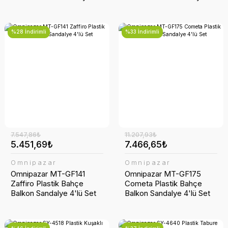
4'lü Set
4'lü Set
%28 İndirimli
%33 İndirimli
7.547,86₺
11.207,93₺
5.451,69₺
7.466,65₺
Omnipazar
Omnipazar
Omnipazar MT-GF141
Omnipazar MT-GF175
Zaffiro Plastik Bahçe
Cometa Plastik Bahçe
Balkon Sandalye 4'lü Set
Balkon Sandalye 4'lü Set