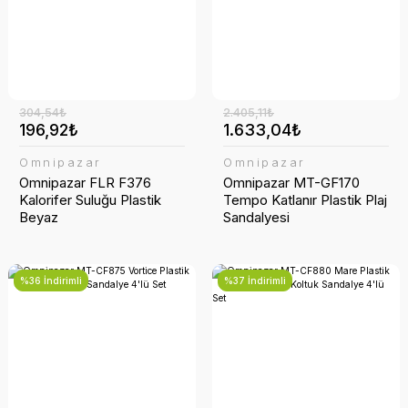
304,54₺
2.405,11₺
196,92₺
1.633,04₺
Omnipazar
Omnipazar
Omnipazar FLR F376
Omnipazar MT-GF170
Kalorifer Suluğu Plastik
Tempo Katlanır Plastik Plaj
Beyaz
Sandalyesi
%36 İndirimli
%37 İndirimli