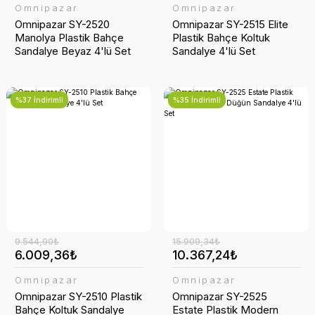
Omnipazar
Omnipazar
Omnipazar SY-2520
Omnipazar SY-2515 Elite
Manolya Plastik Bahçe
Plastik Bahçe Koltuk
Sandalye Beyaz 4'lü Set
Sandalye 4'lü Set
%37 İndirimli
%35 İndirimli
9.544,90₺
15.909,34₺
6.009,36₺
10.367,24₺
Omnipazar
Omnipazar
Omnipazar SY-2510 Plastik
Omnipazar SY-2525
Bahçe Koltuk Sandalye
Estate Plastik Modern