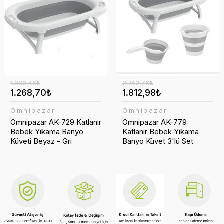
Temizlik Setleri
Havluluk
Şarj Cihazı
Şezlong
Yüzey Temizleyici
Klozet Kapakları
Taşınabilir Şarj
Sabunluk
Telefon Askısı
1.980,46₺
2.742,76₺
Saç Kurutma Cihazları
1.268,70₺
1.812,98₺
Tuvalet Fırçası
Omnipazar
Omnipazar
Omnipazar AK-729 Katlanır
Omnipazar AK-779
Bebek Yıkama Banyo
Katlanır Bebek Yıkama
Tuvalet Kağıtlığı
Küveti Beyaz - Gri
Banyo Küvet 3'lü Set
Beyaz-Gri