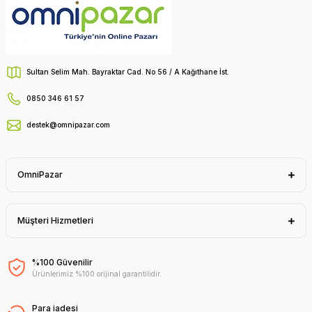
Sultan Selim Mah. Bayraktar Cad. No 56 / A Kağıthane İst.
0850 346 61 57
destek@omnipazar.com
OmniPazar
Müşteri Hizmetleri
%100 Güvenilir
Ürünlerimiz %100 orijinal garantilidir.
Para iadesi