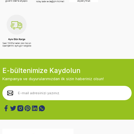
E-bültenimize Kaydolun
Kampanya ve duyurularımızdan ilk sizin haberiniz olsun!