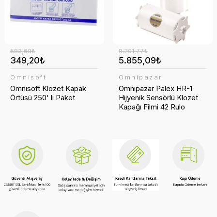
583,68₺
8.201,77₺
349,20₺
5.855,09₺
Omnisoft
Omnipazar
Omnisoft Klozet Kapak
Omnipazar Palex HR-1
Örtüsü 250' li Paket
Hijyenik Sensörlü Klozet
Kapağı Filmi 42 Rulo