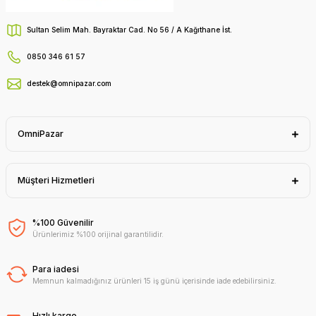
Sultan Selim Mah. Bayraktar Cad. No 56 / A Kağıthane İst.
0850 346 61 57
destek@omnipazar.com
OmniPazar
Müşteri Hizmetleri
%100 Güvenilir
Ürünlerimiz %100 orijinal garantilidir.
Para iadesi
Memnun kalmadığınız ürünleri 15 iş günü içerisinde iade edebilirsiniz.
Hızlı kargo