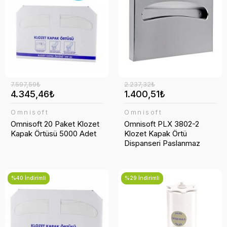
Temizlik Setleri
Havluluk
Şarj Cihazı
Şezlong
Yüzey Temizleyici
Klozet Kapakları
Taşınabilir Şarj
Sabunluk
Telefon Askısı
7.597,59₺
2.237,32₺
Saç Kurutma Cihazları
4.345,46₺
1.400,51₺
Tuvalet Fırçası
Omnisoft
Omnisoft
Omnisoft 20 Paket Klozet
Omnisoft PLX 3802-2
Kapak Örtüsü 5000 Adet
Klozet Kapak Örtü
Tuvalet Kağıtlığı
Dispanseri Paslanmaz
Çelik
%40 İndirimli
%29 İndirimli