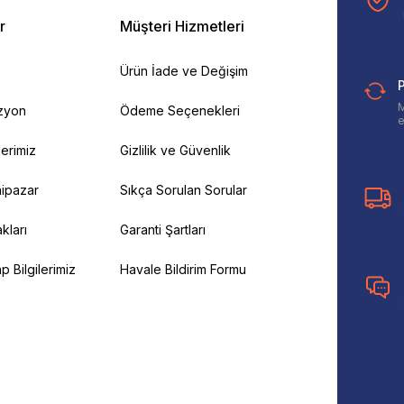
r
Müşteri Hizmetleri
Ürün İade ve Değişim
P
M
izyon
Ödeme Seçenekleri
e
ilerimiz
Gizlilik ve Güvenlik
ipazar
Sıkça Sorulan Sorular
kları
Garanti Şartları
 Bilgilerimiz
Havale Bildirim Formu