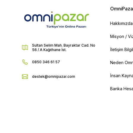
OmniPaza
Hakkımızda
Misyon / V
Sultan Selim Mah. Bayraktar Cad. No
İletişim Bilg
56 / A Kağıthane İst.
0850 346 61 57
Neden Omn
İnsan Kayna
destek@omnipazar.com
Banka Hesap