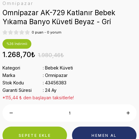
Omnipazar
Omnipazar AK-729 Katlanır Bebek
Yıkama Banyo Küveti Beyaz - Gri
0 puan - 0 yorum
%36 İndirimli
1.268,70₺
1.980,46₺
Kategori
Bebek Küveti
Marka
Omnipazar
Stok Kodu
43456383
Garanti Süresi
24 Ay
*115,44 ₺ den başlayan taksitlerle!
SEPETE EKLE
HEMEN AL