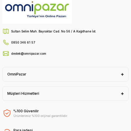
Sultan Selim Mah. Bayraktar Cad. No 56 / A Kağıthane İst.
0850 346 61 57
destek@omnipazar.com
OmniPazar
Müşteri Hizmetleri
%100 Güvenilir
Ürünlerimiz %100 orijinal garantilidir.
Para iadesi