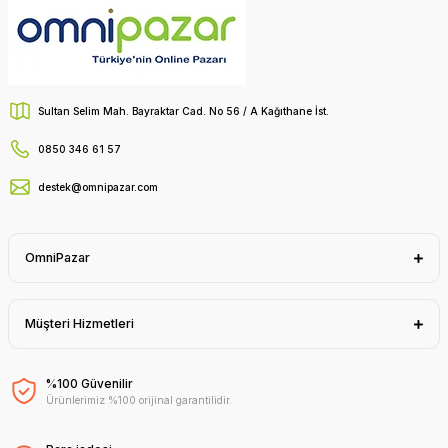
Sultan Selim Mah. Bayraktar Cad. No 56 / A Kağıthane İst.
0850 346 61 57
destek@omnipazar.com
OmniPazar
Müşteri Hizmetleri
%100 Güvenilir
Ürünlerimiz %100 orijinal garantilidir.