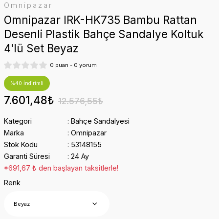
Omnipazar
Omnipazar IRK-HK735 Bambu Rattan
Desenli Plastik Bahçe Sandalye Koltuk
4'lü Set Beyaz
0 puan - 0 yorum
%40 İndirimli
7.601,48₺
12.576,55₺
Kategori
Bahçe Sandalyesi
Marka
Omnipazar
Stok Kodu
53148155
Garanti Süresi
24 Ay
*691,67 ₺ den başlayan taksitlerle!
Renk