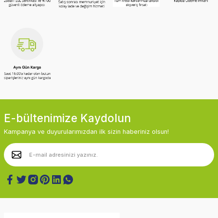
E-bültenimize Kaydolun
Kampanya ve duyurularımızdan ilk sizin haberiniz olsun!