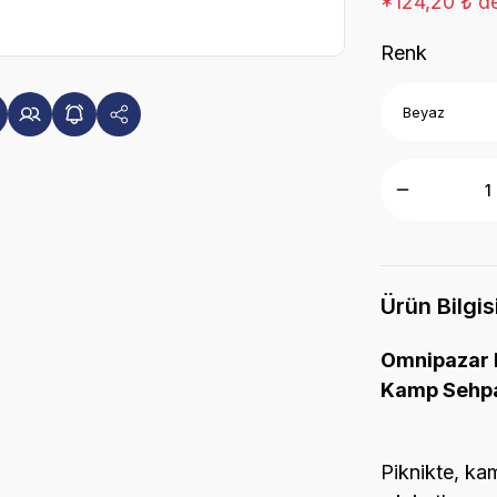
*124,20 ₺ de
Renk
Ürün Bilgis
Omnipazar I
Kamp Sehp
Piknikte, ka