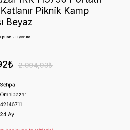
 Katlanır Piknik Kamp
ı Beyaz
0 puan - 0 yorum
92₺
2.094,93₺
Sehpa
Omnipazar
42146711
24 Ay