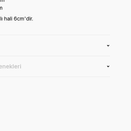
m
ı hali 6cm'dir.
enekleri