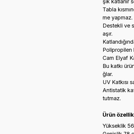
şık katlanır 
Tabla kısmın
me yapmaz.
Destekli ve 
aşır.
Katlandığınd
Polipropilen
Cam Elyaf Kat
Bu katkı ürü
ğlar.
UV Katkısı s
Antistatik ka
tutmaz.
Ürün özellik
Yükseklik 5
Genişlik 78 