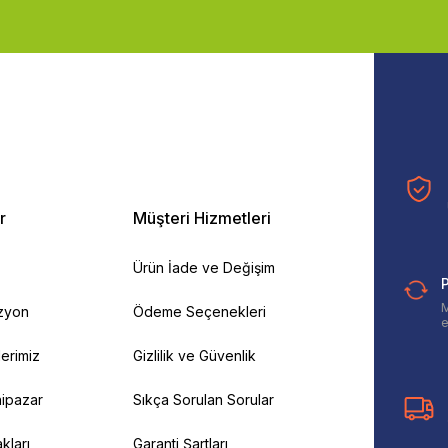
r
Müşteri Hizmetleri
Ürün İade ve Değişim
P
M
izyon
Ödeme Seçenekleri
e
ilerimiz
Gizlilik ve Güvenlik
ipazar
Sıkça Sorulan Sorular
kları
Garanti Şartları