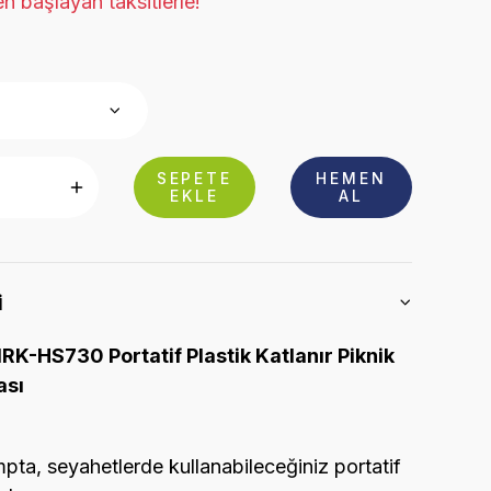
n başlayan taksitlerle!
SEPETE
HEMEN
EKLE
AL
i
RK-HS730 Portatif Plastik Katlanır Piknik
ası
mpta, seyahetlerde kullanabileceğiniz portatif