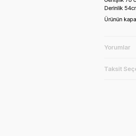
Derinlik 54c
Ürünün kapal
Yorumlar
Taksit Seç