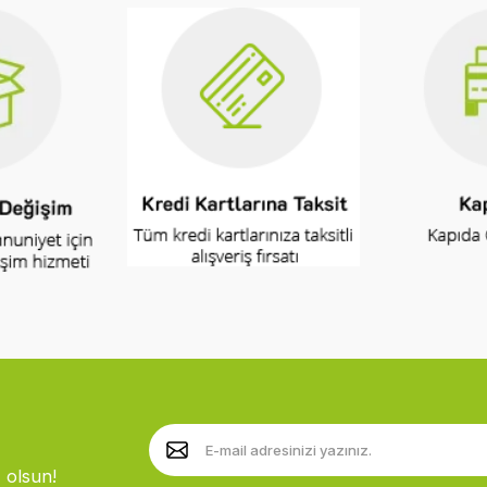
 olsun!