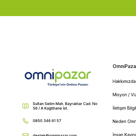
OmniPaza
Hakkımızda
Misyon / V
Sultan Selim Mah. Bayraktar Cad. No
İletişim Bilg
56 / A Kağıthane İst.
0850 346 61 57
Neden Omn
İnsan Kayna
destek@omnipazar.com