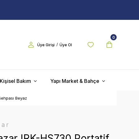
0
/
Üye Girişi
Üye Ol
Kişisel Bakım
Yapı Market & Bahçe
 Sehpası Beyaz
zar
zar IRK-HS730 Portatif