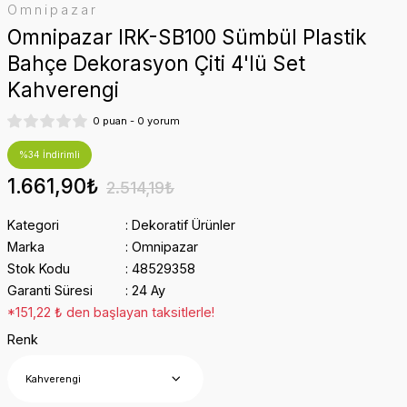
Omnipazar
Omnipazar IRK-SB100 Sümbül Plastik
Bahçe Dekorasyon Çiti 4'lü Set
Kahverengi
0 puan - 0 yorum
%34 İndirimli
1.661,90₺
2.514,19₺
Kategori
Dekoratif Ürünler
Marka
Omnipazar
Stok Kodu
48529358
Garanti Süresi
24 Ay
*151,22 ₺ den başlayan taksitlerle!
Renk