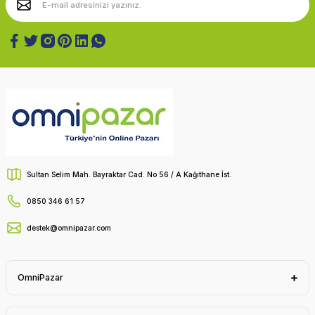
Sultan Selim Mah. Bayraktar Cad. No 56 / A Kağıthane İst.
0850 346 61 57
destek@omnipazar.com
OmniPazar