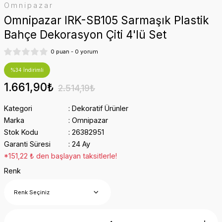
Omnipazar
Omnipazar IRK-SB105 Sarmaşık Plastik
Bahçe Dekorasyon Çiti 4'lü Set
0 puan - 0 yorum
%34 İndirimli
1.661,90₺
2.514,19₺
Kategori
Dekoratif Ürünler
Marka
Omnipazar
Stok Kodu
26382951
Garanti Süresi
24 Ay
*151,22 ₺ den başlayan taksitlerle!
Renk