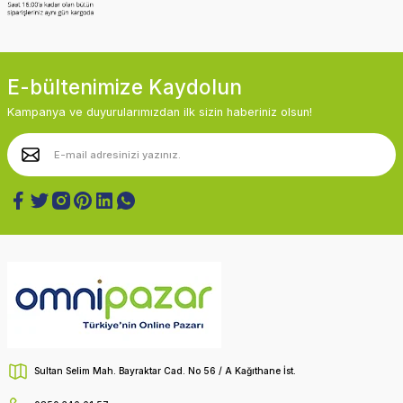
E-bültenimize Kaydolun
Kampanya ve duyurularımızdan ilk sizin haberiniz olsun!
Sultan Selim Mah. Bayraktar Cad. No 56 / A Kağıthane İst.