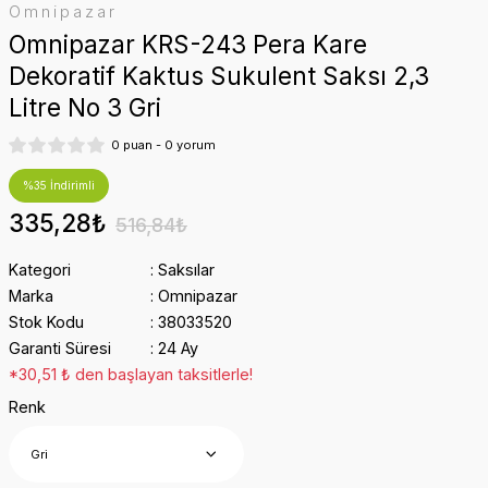
Omnipazar
Omnipazar KRS-243 Pera Kare
Dekoratif Kaktus Sukulent Saksı 2,3
Litre No 3 Gri
0 puan - 0 yorum
%35 İndirimli
335,28₺
516,84₺
Kategori
Saksılar
Marka
Omnipazar
Stok Kodu
38033520
Garanti Süresi
24 Ay
*30,51 ₺ den başlayan taksitlerle!
Renk