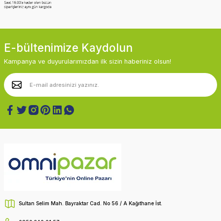
E-bültenimize Kaydolun
Kampanya ve duyurularımızdan ilk sizin haberiniz olsun!
Sultan Selim Mah. Bayraktar Cad. No 56 / A Kağıthane İst.