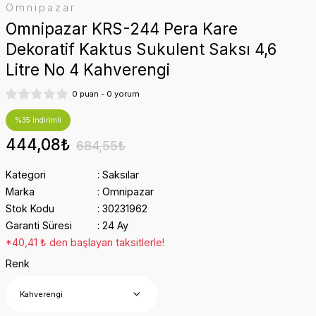
Omnipazar
Omnipazar KRS-244 Pera Kare
Dekoratif Kaktus Sukulent Saksı 4,6
Litre No 4 Kahverengi
0 puan - 0 yorum
%35 İndirimli
444,08₺
684,55₺
Kategori
Saksılar
Marka
Omnipazar
Stok Kodu
30231962
Garanti Süresi
24 Ay
*40,41 ₺ den başlayan taksitlerle!
Renk