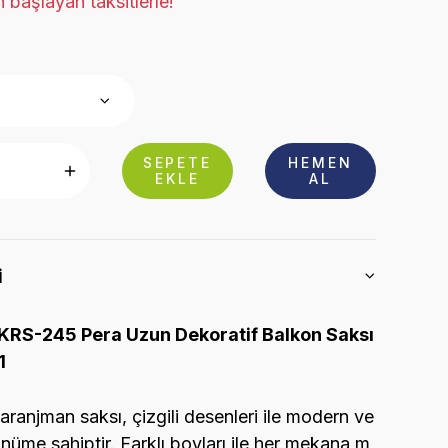
 başlayan taksitlerle!
SEPETE
HEMEN
EKLE
AL
i
KRS-245 Pera Uzun Dekoratif Balkon Saksı
1
aranjman saksı, çizgili desenleri ile modern ve
ünüme sahiptir. Farklı boyları ile her mekana m