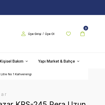
0
/
Üye Girişi
Üye Ol
Kişisel Bakım
Yapı Market & Bahçe
Litre No 1 Kahverengi
zar
zar KRS-245 Pera Uzun