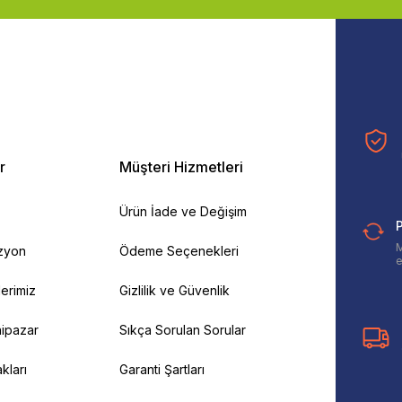
r
Müşteri Hizmetleri
Ürün İade ve Değişim
P
M
izyon
Ödeme Seçenekleri
e
ilerimiz
Gizlilik ve Güvenlik
ipazar
Sıkça Sorulan Sorular
kları
Garanti Şartları