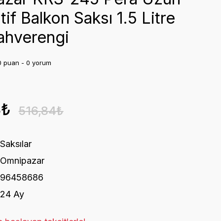
if Balkon Saksı 1.5 Litre
ahverengi
0 puan - 0 yorum
8₺
516,84₺
Saksılar
Omnipazar
96458686
24 Ay