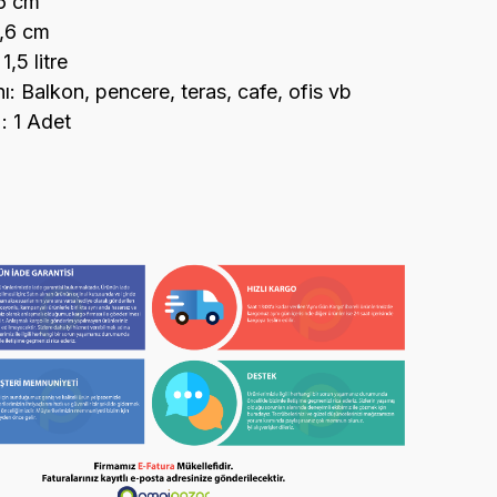
,6 cm
9,6 cm
,5 litre
ı: Balkon, pencere, teras, cafe, ofis vb
 : 1 Adet