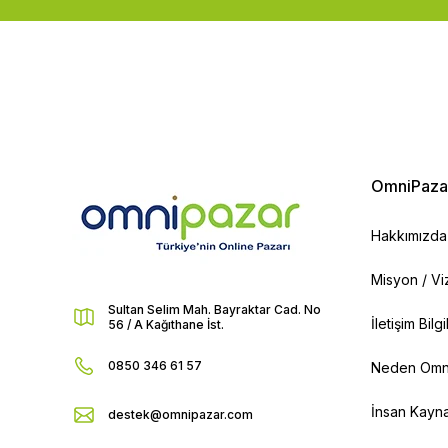
OmniPaza
Hakkımızda
Misyon / V
Sultan Selim Mah. Bayraktar Cad. No
İletişim Bilg
56 / A Kağıthane İst.
0850 346 61 57
Neden Omn
İnsan Kayna
destek@omnipazar.com