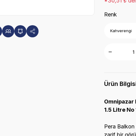
*30,51 ₺ den
Renk
Ürün Bilgis
Omnipazar 
1.5 Litre No 
Pera Balkon 
zarif bir gör