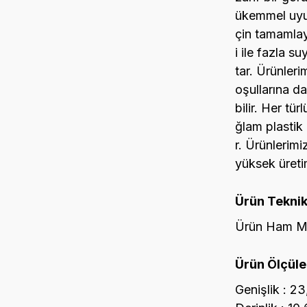
ükemmel uyum
çin tamamlay
i ile fazla s
tar. Ürünleri
oşullarına d
bilir. Her tü
ğlam plastik
r. Ürünlerimi
yüksek üretim
Ürün Teknik
Ürün Ham Ma
Ürün Ölçüler
Genişlik : 2