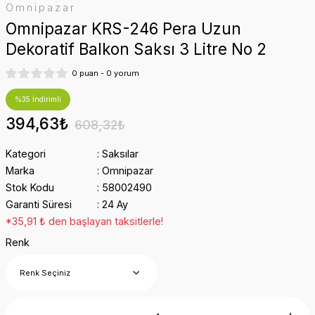
Omnipazar
Omnipazar KRS-246 Pera Uzun
Dekoratif Balkon Saksı 3 Litre No 2
0 puan - 0 yorum
%35 İndirimli
394,63₺
608,32₺
Kategori
Saksılar
Marka
Omnipazar
Stok Kodu
58002490
Garanti Süresi
24 Ay
*35,91 ₺ den başlayan taksitlerle!
Renk