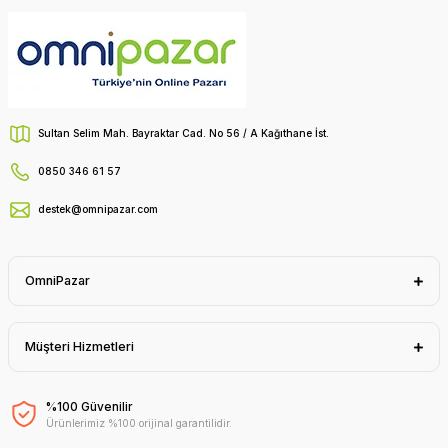
Sultan Selim Mah. Bayraktar Cad. No 56 / A Kağıthane İst.
0850 346 61 57
destek@omnipazar.com
OmniPazar
Müşteri Hizmetleri
%100 Güvenilir
Ürünlerimiz %100 orijinal garantilidir.