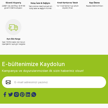
E-bültenimize Kaydolun
Kampanya ve duyurularımızdan ilk sizin haberiniz olsun!