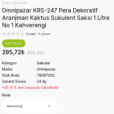
Omnipazar
Omnipazar KRS-247 Pera Dekoratif
Aranjman Kaktus Sukulent Saksı 1 Litre
No 1 Kahverengi
0 puan - 0 yorum
%35 İndirimli
295,72₺
455,86₺
Kategori
Saksılar
Marka
Omnipazar
Stok Kodu
78397002
Garanti Süresi
24 Ay
*26,91 ₺ den başlayan taksitlerle!
Renk