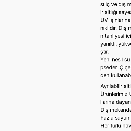
sı iç ve dış 
ir altlığı sa
UV ışınlarına
nıklıdır. Dış
n tahliyesi iç
yanıklı, yüks
ştir.
Yeni nesil su
pseder. Çiçe
den kullanabil
Ayrılabilir al
Ürünlerimiz 
llarına dayanı
Dış mekanda 
Fazla suyun ta
Her türlü hav