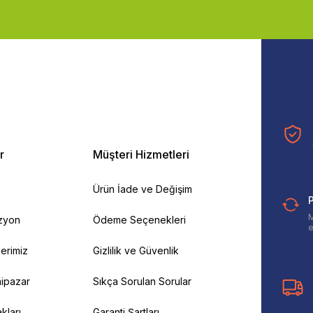
r
Müşteri Hizmetleri
Ürün İade ve Değişim
P
M
izyon
Ödeme Seçenekleri
e
ilerimiz
Gizlilik ve Güvenlik
ipazar
Sıkça Sorulan Sorular
kları
Garanti Şartları