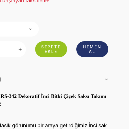
 başlayan taksitlerle!
SEPETE
HEMEN
EKLE
AL
i
S-342 Dekoratif İnci Bitki Çiçek Saksı Takımı
2
asik görünümü bir araya getirdiğimiz İnci sak