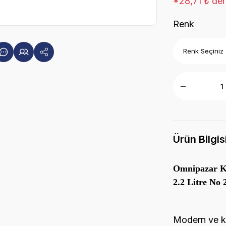
*28,71 ₺ den
Renk
Ürün Bilgis
Omnipazar KR
2.2 Litre No 
Modern ve kl