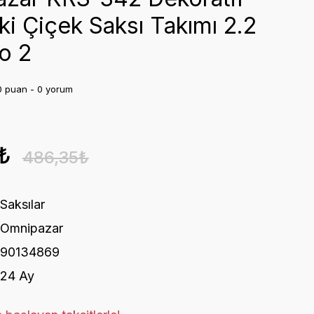
tki Çiçek Saksı Takımı 2.2
o 2
0 puan - 0 yorum
₺
486,35₺
Saksılar
Omnipazar
90134869
24 Ay