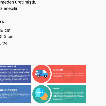
meden üretilmiştir.
zlenebilir
i:
∅19 cm
15.5 cm
itre