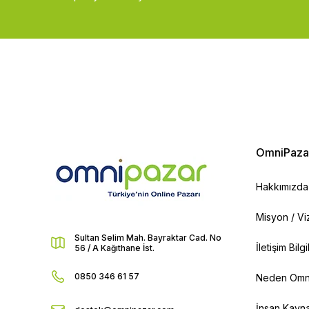
OmniPaza
Hakkımızda
Misyon / V
Sultan Selim Mah. Bayraktar Cad. No
İletişim Bilg
56 / A Kağıthane İst.
0850 346 61 57
Neden Omn
İnsan Kayna