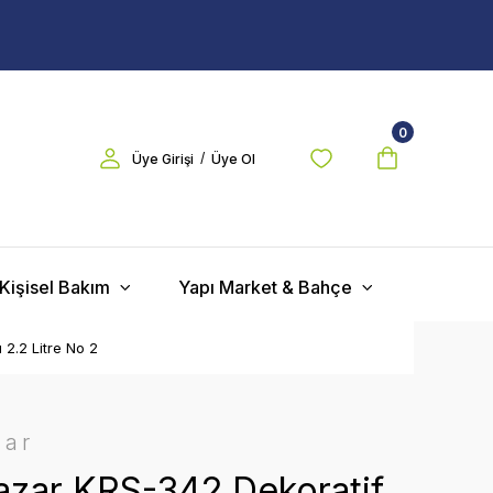
0
/
Üye Girişi
Üye Ol
Kişisel Bakım
Yapı Market & Bahçe
 2.2 Litre No 2
zar
zar KRS-342 Dekoratif