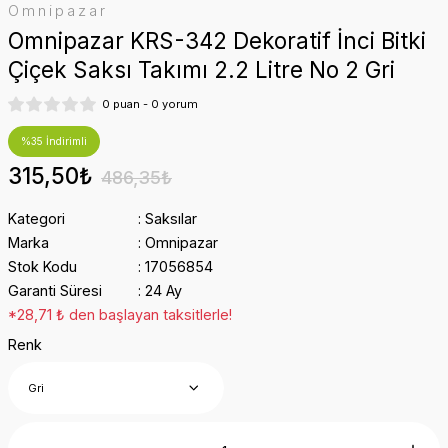
Omnipazar
Omnipazar KRS-342 Dekoratif İnci Bitki
Çiçek Saksı Takımı 2.2 Litre No 2 Gri
0 puan - 0 yorum
%35 İndirimli
315,50₺
486,35₺
Kategori
Saksılar
Marka
Omnipazar
Stok Kodu
17056854
Garanti Süresi
24 Ay
*28,71 ₺ den başlayan taksitlerle!
Renk