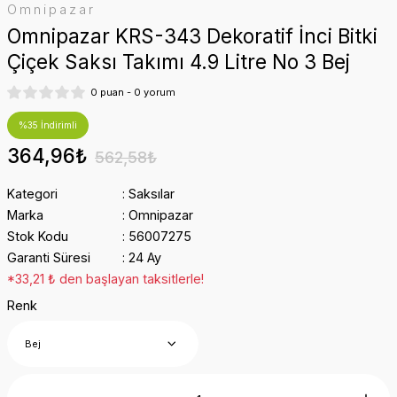
Omnipazar
Omnipazar KRS-343 Dekoratif İnci Bitki
Çiçek Saksı Takımı 4.9 Litre No 3 Bej
0 puan - 0 yorum
%35 İndirimli
364,96₺
562,58₺
Kategori
Saksılar
Marka
Omnipazar
Stok Kodu
56007275
Garanti Süresi
24 Ay
*33,21 ₺ den başlayan taksitlerle!
Renk