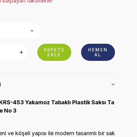
 başlayan taksitlerle!
SEPETE
HEMEN
EKLE
AL
i
KRS-453 Yakamoz Tabaklı Plastik Saksı Ta
re No 3
i ve köşeli yapısı ile modern tasarımlı bir sak