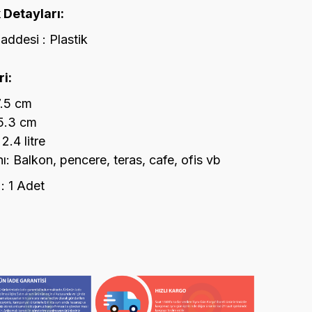
 Detayları:
ddesi : Plastik
i:
7.5 cm
15.3 cm
.4 litre
ı: Balkon, pencere, teras, cafe, ofis vb
 : 1 Adet