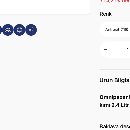
*24,21 ₺ den
Renk
Ürün Bilgis
Omnipazar 
kımı 2.4 Lit
Baklava desen