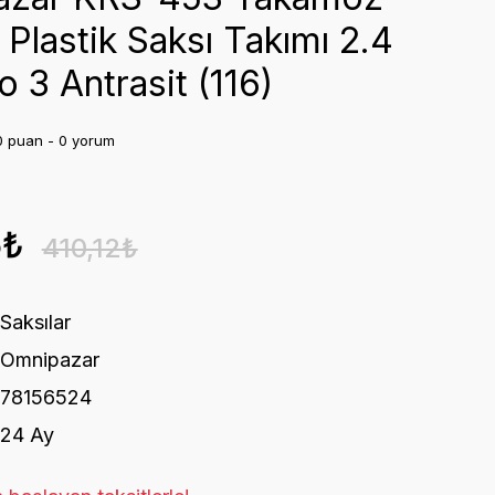
 Plastik Saksı Takımı 2.4
o 3 Antrasit (116)
0 puan - 0 yorum
5₺
410,12₺
Saksılar
Omnipazar
78156524
24 Ay