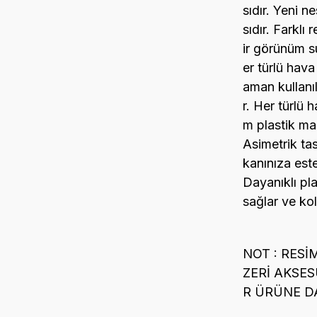
sıdır. Yeni ne
sıdır. Farklı 
ir görünüm s
er türlü hav
aman kullanıla
r. Her türlü 
m plastik ma
Asimetrik ta
kanınıza est
Dayanıklı pl
sağlar ve kol
NOT : RESİ
ZERİ AKSE
R ÜRÜNE DA