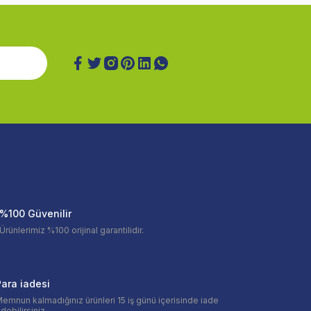
%100 Güvenilir
Ürünlerimiz %100 orijinal garantilidir.
ara iadesi
emnun kalmadığınız ürünleri 15 iş günü içerisinde iade
debilirsiniz.