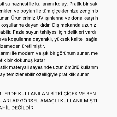
sil su haznesi ile kullanımı kolay, Pratik bir sak
renkleri ve boyları ile tüm çiçeklerinize zengin b
unar. Ürünlerimiz UV ışınlarına ve dona karşı h
a koşullarına dayanıklıdır. Dış mekanda uzun z
bilir. Fazla suyun tahliyesi için delikleri vardı
hava koşullarına dayanıklı, yüksek kaliteli sağla
lzemeden üretilmiştir.
sarımı ile modern ve şık bir görünüm sunar, me
etik bir dokunuş katar
astik materyali sayesinde uzun ömürlü kullanım
ay temizlenebilir özelliğiyle pratiklik sunar
MLERDE KULLANILAN BİTKİ ÇİÇEK VE BEN
SUARLAR GÖRSEL AMAÇLI KULLANILMIŞTI
HİL DEĞİLDİR.