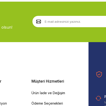
 olsun!
r
Müşteri Hizmetleri
Ürün İade ve Değişim
P
M
izyon
Ödeme Seçenekleri
e