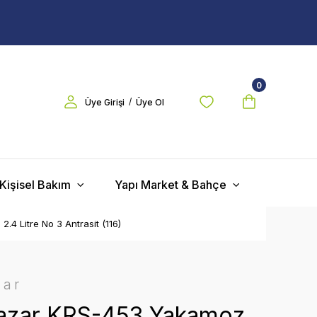
0
/
Üye Girişi
Üye Ol
Kişisel Bakım
Yapı Market & Bahçe
.4 Litre No 3 Antrasit (116)
zar
azar KRS-453 Yakamoz