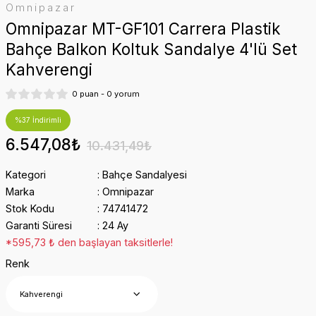
Omnipazar
Omnipazar MT-GF101 Carrera Plastik
Bahçe Balkon Koltuk Sandalye 4'lü Set
Kahverengi
0 puan - 0 yorum
%37 İndirimli
6.547,08₺
10.431,49₺
Kategori
Bahçe Sandalyesi
Marka
Omnipazar
Stok Kodu
74741472
Garanti Süresi
24 Ay
*595,73 ₺ den başlayan taksitlerle!
Renk