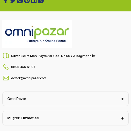
Sultan Selim Mah. Bayraktar Cad. No 56 / A Kağıthane İst.
0850 346 61 57
destek@omnipazar.com
OmniPazar
Müşteri Hizmetleri