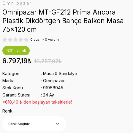
Omnipazar
Omnipazar MT-GF212 Prima Ancora
Plastik Dikdörtgen Bahçe Balkon Masa
75x120 cm
0 puan - 0 yorum
%37 İndirimli
6.797,19₺
10.757,97₺
Kategori
Masa & Sandalye
Marka
Omnipazar
Stok Kodu
91958945
Garanti Süresi
24 Ay
*618,49 ₺ den başlayan taksitlerle!
Renk