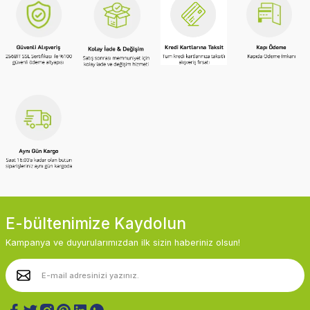
E-bültenimize Kaydolun
Kampanya ve duyurularımızdan ilk sizin haberiniz olsun!