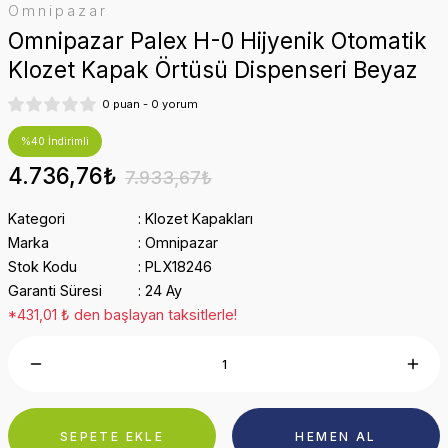
Omnipazar
Omnipazar Palex H-0 Hijyenik Otomatik
Klozet Kapak Örtüsü Dispenseri Beyaz
0 puan - 0 yorum
%40 İndirimli
4.736,76₺
7.933,67₺
Kategori
Klozet Kapakları
Marka
Omnipazar
Stok Kodu
PLX18246
Garanti Süresi
24 Ay
*431,01 ₺ den başlayan taksitlerle!
SEPETE EKLE
HEMEN AL