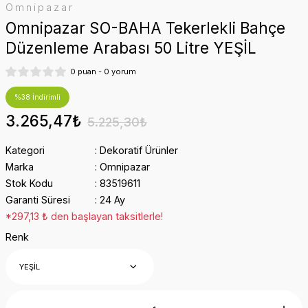
Omnipazar
Omnipazar SO-BAHA Tekerlekli Bahçe
Düzenleme Arabası 50 Litre YEŞİL
0 puan - 0 yorum
%38 İndirimli
3.265,47₺
5.225,30₺
Kategori
Dekoratif Ürünler
Marka
Omnipazar
Stok Kodu
83519611
Garanti Süresi
24 Ay
*297,13 ₺ den başlayan taksitlerle!
Renk