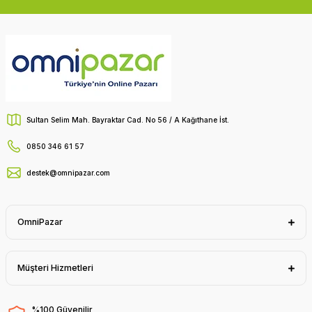
Sultan Selim Mah. Bayraktar Cad. No 56 / A Kağıthane İst.
0850 346 61 57
destek@omnipazar.com
OmniPazar
Müşteri Hizmetleri
%100 Güvenilir