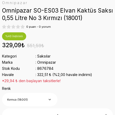
Omnipazar
Omnipazar SO-ES03 Elvan Kaktüs Saksı
0,55 Litre No 3 Kırmızı (18001)
0 puan - 0 yorum
%40 İndirimli
329,09₺
551,59₺
Kategori
Saksılar
Marka
Omnipazar
Stok Kodu
8676784
Havale
322,51 ₺ (%2,00 havale indirimi)
*29,94 ₺ den başlayan taksitlerle!
Renk