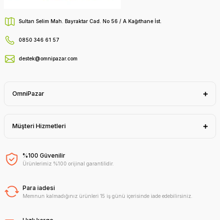
Sultan Selim Mah. Bayraktar Cad. No 56 / A Kağıthane İst.
0850 346 61 57
destek@omnipazar.com
OmniPazar
Müşteri Hizmetleri
%100 Güvenilir
Ürünlerimiz %100 orijinal garantilidir.
Para iadesi
Memnun kalmadığınız ürünleri 15 iş günü içerisinde iade edebilirsiniz.