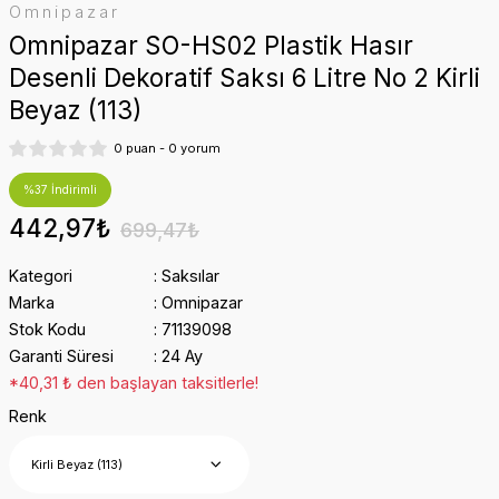
Omnipazar
Omnipazar SO-HS02 Plastik Hasır
Desenli Dekoratif Saksı 6 Litre No 2 Kirli
Beyaz (113)
0 puan - 0 yorum
%37 İndirimli
442,97₺
699,47₺
Kategori
Saksılar
Marka
Omnipazar
Stok Kodu
71139098
Garanti Süresi
24 Ay
*40,31 ₺ den başlayan taksitlerle!
Renk