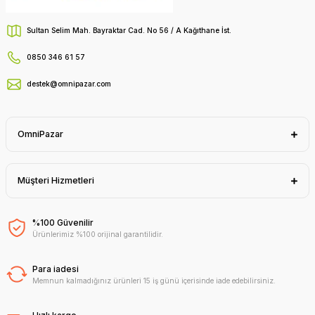
Sultan Selim Mah. Bayraktar Cad. No 56 / A Kağıthane İst.
0850 346 61 57
destek@omnipazar.com
OmniPazar
Müşteri Hizmetleri
%100 Güvenilir
Ürünlerimiz %100 orijinal garantilidir.
Para iadesi
Memnun kalmadığınız ürünleri 15 iş günü içerisinde iade edebilirsiniz.