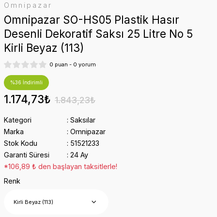
Omnipazar
Omnipazar SO-HS05 Plastik Hasır
Desenli Dekoratif Saksı 25 Litre No 5
Kirli Beyaz (113)
0 puan - 0 yorum
%36 İndirimli
1.174,73₺
1.843,23₺
Kategori
Saksılar
Marka
Omnipazar
Stok Kodu
51521233
Garanti Süresi
24 Ay
*106,89 ₺ den başlayan taksitlerle!
Renk