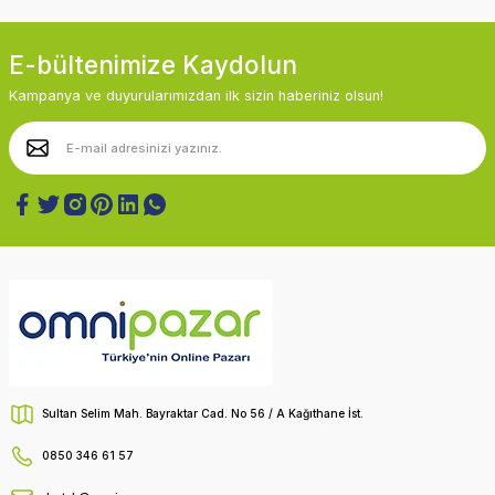
E-bültenimize Kaydolun
Kampanya ve duyurularımızdan ilk sizin haberiniz olsun!
Sultan Selim Mah. Bayraktar Cad. No 56 / A Kağıthane İst.
0850 346 61 57