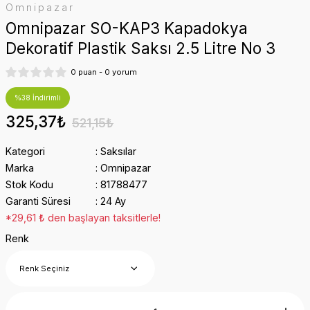
Omnipazar
Omnipazar SO-KAP3 Kapadokya
Dekoratif Plastik Saksı 2.5 Litre No 3
0 puan - 0 yorum
%38 İndirimli
325,37₺
521,15₺
Kategori
Saksılar
Marka
Omnipazar
Stok Kodu
81788477
Garanti Süresi
24 Ay
*29,61 ₺ den başlayan taksitlerle!
Renk