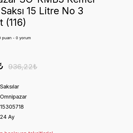
Saksı 15 Litre No 3
t (116)
0 puan - 0 yorum
₺
936,22₺
Saksılar
Omnipazar
15305718
24 Ay