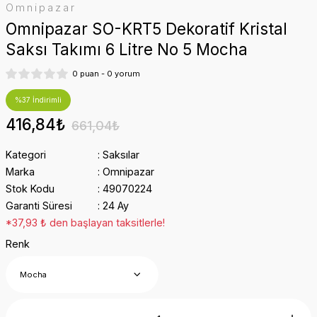
Omnipazar
Omnipazar SO-KRT5 Dekoratif Kristal
Saksı Takımı 6 Litre No 5 Mocha
0 puan - 0 yorum
%37 İndirimli
416,84₺
661,04₺
Kategori
Saksılar
Marka
Omnipazar
Stok Kodu
49070224
Garanti Süresi
24 Ay
*37,93 ₺ den başlayan taksitlerle!
Renk