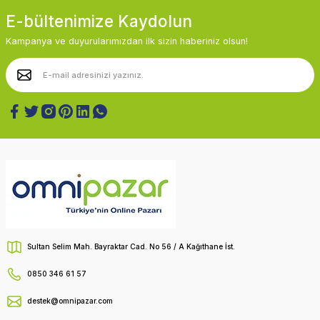
E-bültenimize Kaydolun
Kampanya ve duyurularımızdan ilk sizin haberiniz olsun!
Sultan Selim Mah. Bayraktar Cad. No 56 / A Kağıthane İst.
0850 346 61 57
destek@omnipazar.com