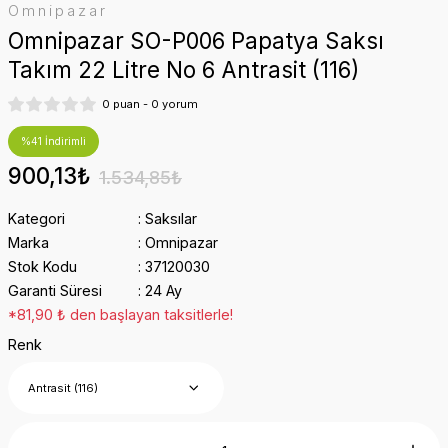
Omnipazar
Omnipazar SO-P006 Papatya Saksı
Takım 22 Litre No 6 Antrasit (116)
0 puan - 0 yorum
%41 İndirimli
900,13₺
1.534,85₺
Kategori
Saksılar
Marka
Omnipazar
Stok Kodu
37120030
Garanti Süresi
24 Ay
*81,90 ₺ den başlayan taksitlerle!
Renk