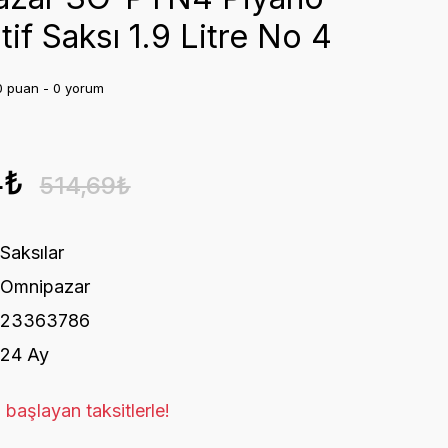
if Saksı 1.9 Litre No 4
0 puan - 0 yorum
4₺
514,69₺
Saksılar
Omnipazar
23363786
24 Ay
başlayan taksitlerle!