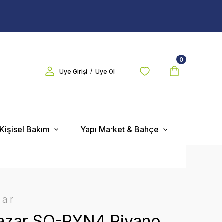
0
/
Üye Girişi
Üye Ol
Kişisel Bakım
Yapı Market & Bahçe
zar
azar SO-PYN4 Piyano