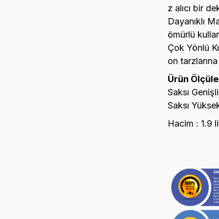
z alıcı bir de
Dayanıklı Ma
ömürlü kulla
Çok Yönlü K
on tarzları
Ürün Ölçüler
Saksı Genişl
Saksı Yüksekl
Hacim : 1.9 li