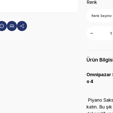
Renk
Ürün Bilgis
Omnipazar S
o 4
Piyano Saksı
katın. Bu şık