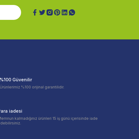
%100 Güvenilir
Ürünlerimiz %100 orijinal garantilidir.
ara iadesi
emnun kalmadığınız ürünleri 15 iş günü içerisinde iade
debilirsiniz.