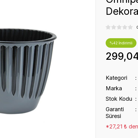
Dekorat
%42 İndirimli
299,0
Kategori
Marka
Stok Kodu
Garanti
Süresi
*27,21 ₺ den 