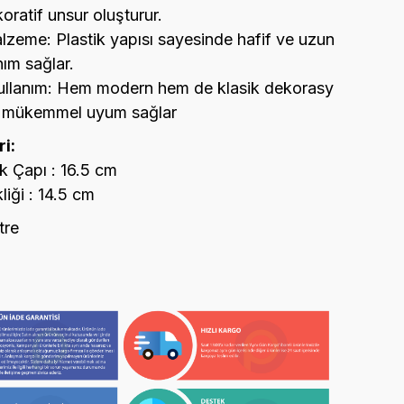
koratif unsur oluşturur.
lzeme: Plastik yapısı sayesinde hafif ve uzun
nım sağlar.
ullanım: Hem modern hem de klasik dekorasy
na mükemmel uyum sağlar
i:
ik Çapı : 16.5 cm
iği : 14.5 cm
tre