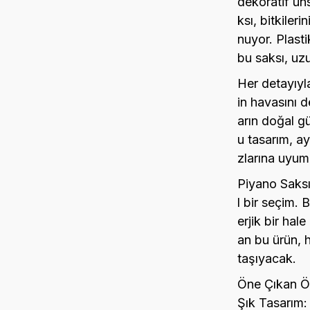
dekoratif un
ksı, bitkileri
nuyor. Plast
bu saksı, uz
Her detayıyla
in havasını de
arın doğal gü
u tasarım, a
zlarına uyum
Piyano Saksı
l bir seçim. 
erjik bir hale
an bu ürün, h
taşıyacak.
Öne Çıkan Öz
Şık Tasarım: