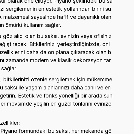
sur olarak öne çıkıyor. Piyano şeklindeki bu sa
nizi sergilemenin en estetik yollarından birini su
ik malzemesi sayesinde hafif ve dayanıklı olan
un ömürlü kullanım sağlar.
 göz alıcı olan bu saksı, evinizin veya ofisiniz
ğiştirecek. Bitkilerinizi yerleştirdiğinizde, onl
zelliklerini daha da ön plana çıkaracak olan b
ynı zamanda modern ve klasik dekorasyon tar
 sağlar.
, bitkilerinizi özenle sergilemek için mükemme
Bu saksı ile yaşam alanlarınızı daha canlı ve en
 getirin. Estetik ve fonksiyonelliği bir arada sun
er mevsimde yeşilin en güzel tonlarını evinize
ellikler:
 Piyano formundaki bu saksı, her mekanda gö