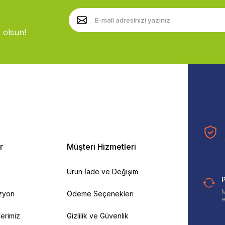
 olsun!
r
Müşteri Hizmetleri
Ürün İade ve Değişim
P
M
izyon
Ödeme Seçenekleri
e
ilerimiz
Gizlilik ve Güvenlik