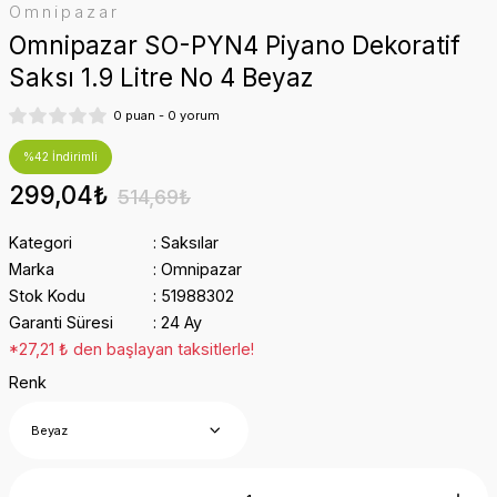
Omnipazar
Omnipazar SO-PYN4 Piyano Dekoratif
Saksı 1.9 Litre No 4 Beyaz
0 puan - 0 yorum
%42 İndirimli
299,04₺
514,69₺
Kategori
Saksılar
Marka
Omnipazar
Stok Kodu
51988302
Garanti Süresi
24 Ay
*27,21 ₺ den başlayan taksitlerle!
Renk