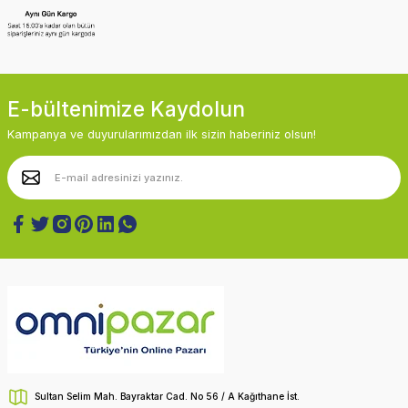
E-bültenimize Kaydolun
Kampanya ve duyurularımızdan ilk sizin haberiniz olsun!
Sultan Selim Mah. Bayraktar Cad. No 56 / A Kağıthane İst.