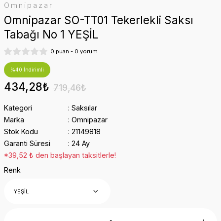
Omnipazar
Omnipazar SO-TT01 Tekerlekli Saksı
Tabağı No 1 YEŞİL
0 puan - 0 yorum
%40 İndirimli
434,28₺
719,46₺
Kategori
Saksılar
Marka
Omnipazar
Stok Kodu
21149818
Garanti Süresi
24 Ay
*39,52 ₺ den başlayan taksitlerle!
Renk