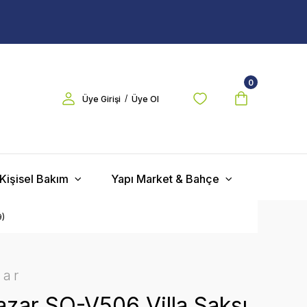
0
/
Üye Girişi
Üye Ol
Kişisel Bakım
Yapı Market & Bahçe
9)
zar
zar SO-V506 Villa Saksı