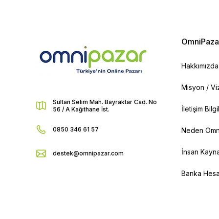
OmniPaza
Hakkımızda
Misyon / V
Sultan Selim Mah. Bayraktar Cad. No
İletişim Bilg
56 / A Kağıthane İst.
0850 346 61 57
Neden Omn
İnsan Kayna
destek@omnipazar.com
Banka Hesap