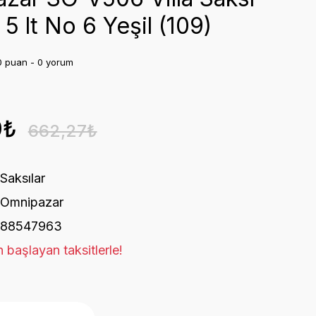
 5 lt No 6 Yeşil (109)
0 puan - 0 yorum
0₺
662,27₺
Saksılar
Omnipazar
88547963
 başlayan taksitlerle!