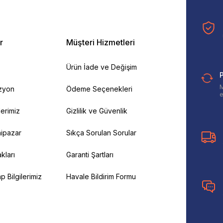
r
Müşteri Hizmetleri
Ürün İade ve Değişim
P
M
izyon
Ödeme Seçenekleri
e
ilerimiz
Gizlilik ve Güvenlik
ipazar
Sıkça Sorulan Sorular
kları
Garanti Şartları
 Bilgilerimiz
Havale Bildirim Formu