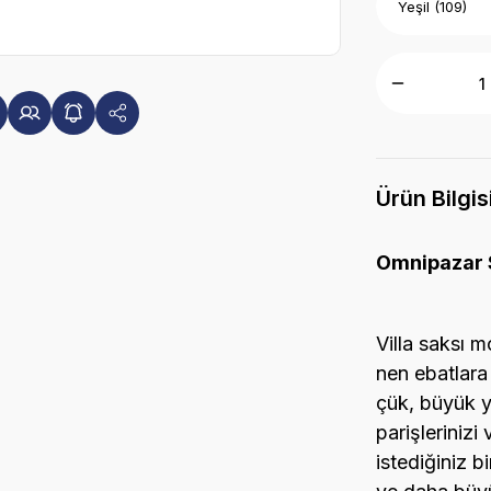
Ürün Bilgis
Omnipazar S
Villa saksı m
nen ebatlara
çük, büyük y
parişlerinizi
istediğiniz b