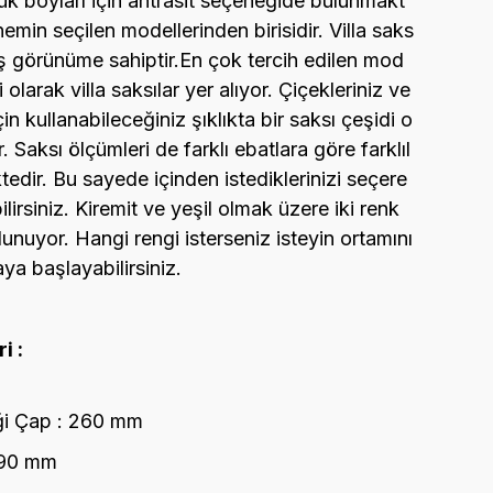
k boyları için antrasit seçeneğide bulunmakt
emin seçilen modellerinden birisidir. Villa saks
ş görünüme sahiptir.En çok tercih edilen mod
i olarak villa saksılar yer alıyor. Çiçekleriniz ve
çin kullanabileceğiniz şıklıkta bir saksı çeşidi o
r. Saksı ölçümleri de farklı ebatlara göre farklıl
edir. Bu sayede içinden istediklerinizi seçere
ilirsiniz. Kiremit ve yeşil olmak üzere iki renk
ulunuyor. Hangi rengi isterseniz isteyin ortamını
ya başlayabilirsiniz.
i :
ği Çap : 260 mm
190 mm