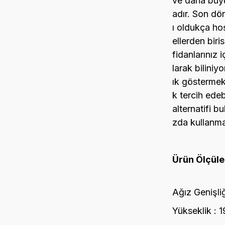
ve daha büyü
adır. Son dön
ı oldukça ho
ellerden biris
fidanlarınız i
larak biliniyo
ık göstermekt
k tercih edeb
alternatifi b
zda kullanma
Ürün Ölçüler
Ağız Genişli
Yükseklik : 