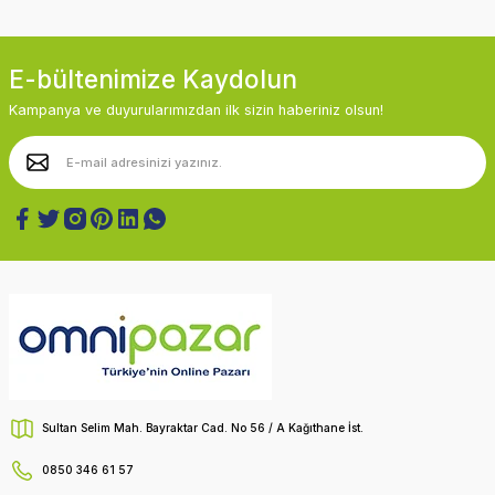
E-bültenimize Kaydolun
Kampanya ve duyurularımızdan ilk sizin haberiniz olsun!
Sultan Selim Mah. Bayraktar Cad. No 56 / A Kağıthane İst.
0850 346 61 57