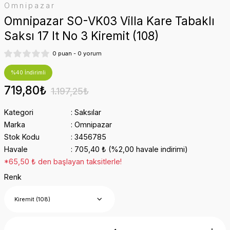
Omnipazar
Omnipazar SO-VK03 Villa Kare Tabaklı
Saksı 17 lt No 3 Kiremit (108)
0 puan - 0 yorum
%40 İndirimli
719,80₺
1.197,25₺
Kategori
Saksılar
Marka
Omnipazar
Stok Kodu
3456785
Havale
705,40 ₺ (%2,00 havale indirimi)
*65,50 ₺ den başlayan taksitlerle!
Renk