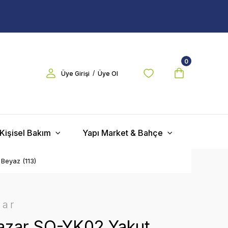
0
/
Üye Girişi
Üye Ol
Kişisel Bakım
Yapı Market & Bahçe
 Beyaz (113)
zar
zar SO-YK02 Yakut