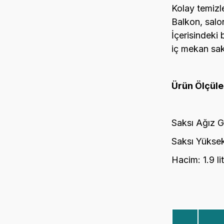
Kolay temizl
Balkon, salon
İçerisindeki b
iç mekan sak
Ürün Ölçüler
Saksı Ağız G
Saksı Yüksek
Hacim: 1.9 li