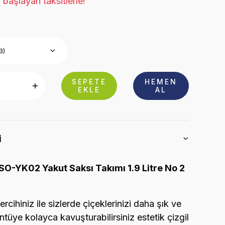
başlayan taksitlerle!
SEPETE
HEMEN
EKLE
AL
i
O-YK02 Yakut Saksı Takımı 1.9 Litre No 2
ercihiniz ile sizlerde çiçeklerinizi daha şık ve
ntüye kolayca kavuşturabilirsiniz estetik çizgil