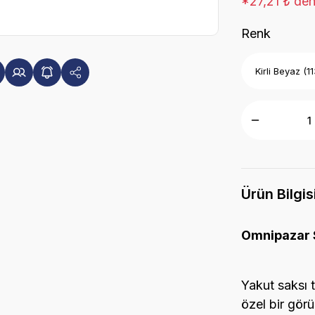
*27,21 ₺ den 
Renk
Ürün Bilgis
Omnipazar S
Yakut saksı t
özel bir görü