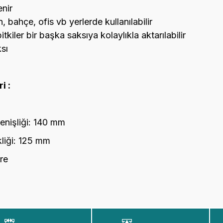
enir
, bahçe, ofis vb yerlerde kullanılabilir
itkiler bir başka saksıya kolaylıkla aktarılabilir
sı
i :
enişliği: 140 mm
liği: 125 mm
tre