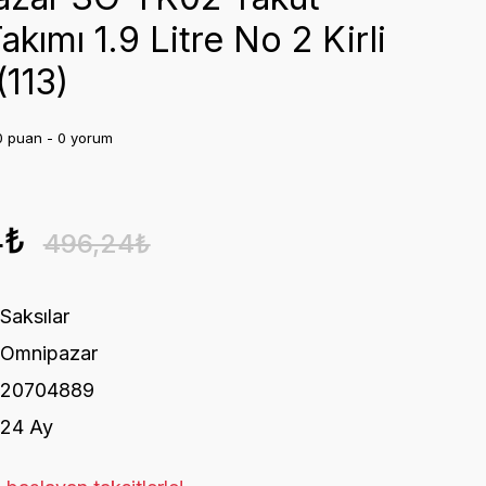
akımı 1.9 Litre No 2 Kirli
(113)
0 puan - 0 yorum
4₺
496,24₺
Saksılar
Omnipazar
20704889
24 Ay