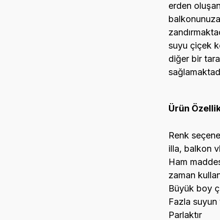
erden oluşan
balkonunuza 
zandırmaktadı
suyu çiçek k
diğer bir tara
sağlamaktadı
Ürün Özellik
Renk seçenekl
illa, balkon
Ham maddesi 
zaman kullanı
Büyük boy çiç
Fazla suyun t
Parlaktır