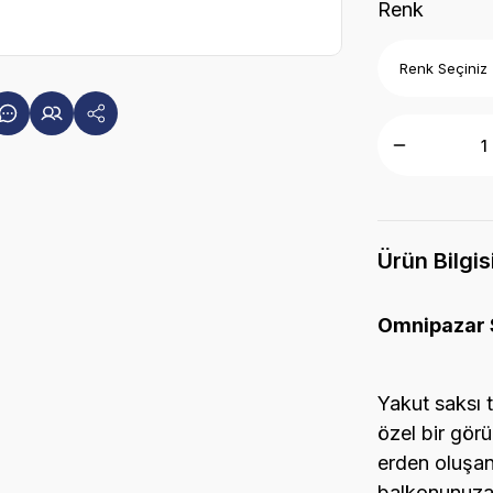
Renk
Ürün Bilgis
Omnipazar S
Yakut saksı t
özel bir görü
erden oluşan
balkonunuza 