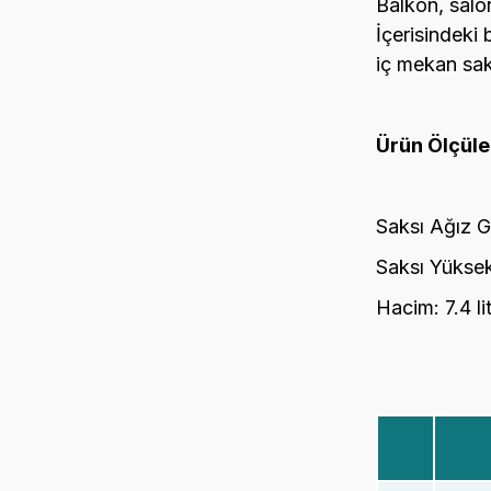
Balkon, salon
İçerisindeki b
iç mekan sak
Ürün Ölçüler
Saksı Ağız G
Saksı Yüksek
Hacim: 7.4 li