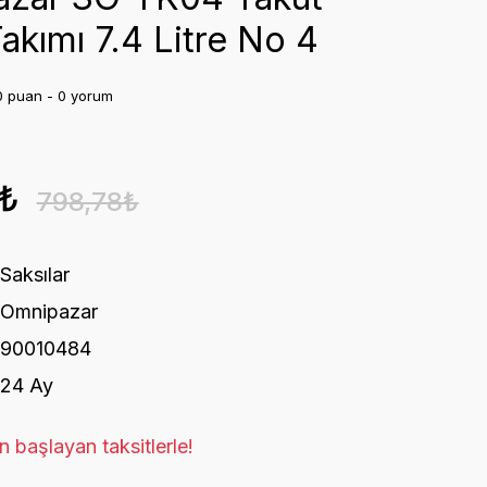
akımı 7.4 Litre No 4
0 puan - 0 yorum
7₺
798,78₺
Saksılar
Omnipazar
90010484
24 Ay
 başlayan taksitlerle!