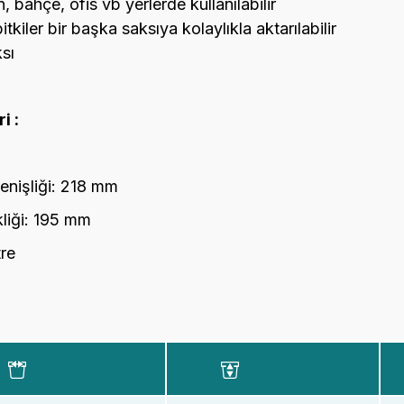
, bahçe, ofis vb yerlerde kullanılabilir
itkiler bir başka saksıya kolaylıkla aktarılabilir
sı
i :
enişliği: 218 mm
liği: 195 mm
tre