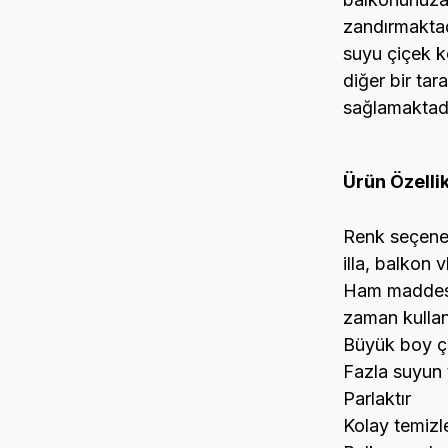
zandırmaktadı
suyu çiçek k
diğer bir tara
sağlamaktadı
Ürün Özellik
Renk seçenekl
illa, balkon
Ham maddesi 
zaman kullanı
Büyük boy çiç
Fazla suyun t
Parlaktır
Kolay temizl