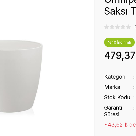
Saksı T
%40 İndirimli
479,3
Kategori
Marka
Stok Kodu
Garanti
Süresi
*43,62 ₺ den