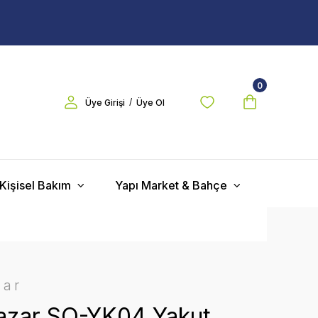
0
/
Üye Girişi
Üye Ol
Kişisel Bakım
Yapı Market & Bahçe
zar
zar SO-YK04 Yakut