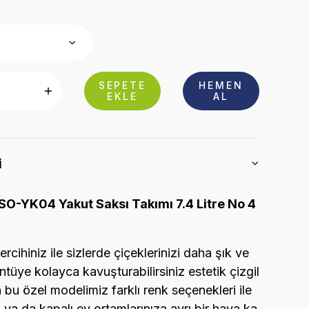
SEPETE
HEMEN
EKLE
AL
i
O-YK04 Yakut Saksı Takımı 7.4 Litre No 4
ercihiniz ile sizlerde çiçeklerinizi daha şık ve
ntüye kolayca kavuşturabilirsiniz estetik çizgil
 bu özel modelimiz farklı renk seçenekleri ile
ya da kapalı ev ortamlarınıza ayrı bir hava ka