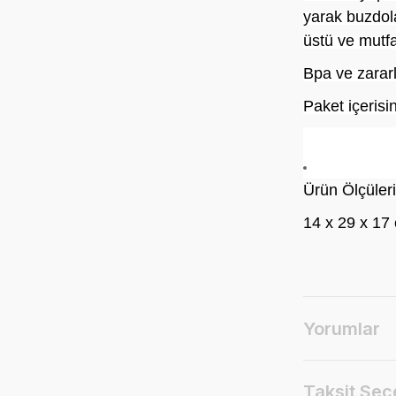
yarak buzdola
üstü ve mutf
Bpa ve zararl
Paket içerisi
Ürün Ölçüleri
14 x 29 x 17
Yorumlar
Taksit Seç