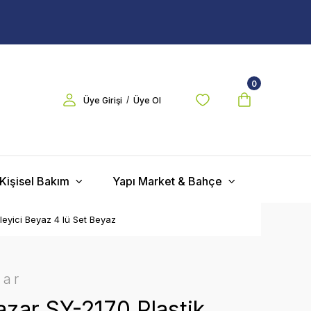
0
/
Üye Girişi
Üye Ol
Kişisel Bakım
Yapı Market & Bahçe
eyici Beyaz 4 lü Set Beyaz
zar
zar SY-2170 Plastik