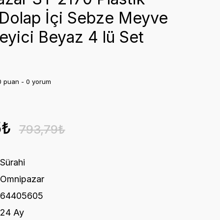
Dolap İçi Sebze Meyve
eyici Beyaz 4 lü Set
0 puan - 0 yorum
5₺
793,79₺
Sürahi
Omnipazar
64405605
24 Ay