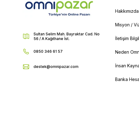
Hakkımızda
Misyon / V
Sultan Selim Mah. Bayraktar Cad. No
İletişim Bilg
56 / A Kağıthane İst.
0850 346 61 57
Neden Omn
İnsan Kayna
destek@omnipazar.com
Banka Hesap