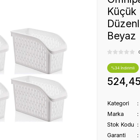
Küçük 
Düzenl
Beyaz
%34 İndirimli
524,4
Kategori
Marka
Stok Kodu
Garanti