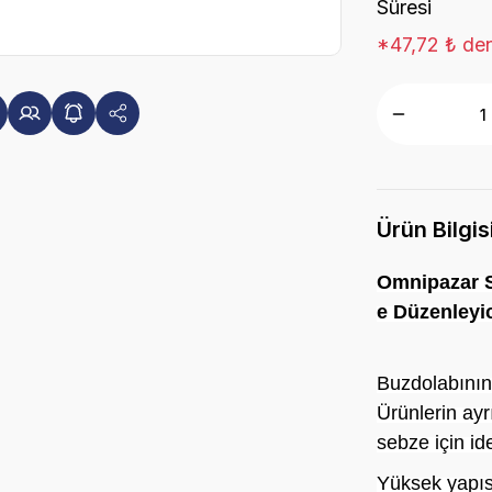
Süresi
*47,72 ₺ den
Ürün Bilgis
Omnipazar S
e Düzenleyic
Buzdolabının
Ürünlerin ayr
sebze için ide
Yüksek yapıs