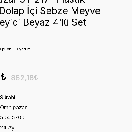
Dolap İçi Sebze Meyve
eyici Beyaz 4'lü Set
0 puan - 0 yorum
8₺
882,18₺
Sürahi
Omnipazar
50415700
24 Ay