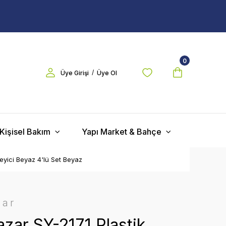
0
/
Üye Girişi
Üye Ol
Kişisel Bakım
Yapı Market & Bahçe
yici Beyaz 4'lü Set Beyaz
zar
zar SY-2171 Plastik