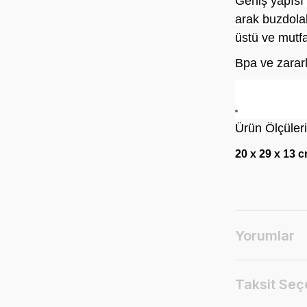
Geniş yapısı
arak buzdolab
üstü ve mutf
Bpa ve zararl
Ürün Ölçüleri
20 x 29 x 13 
Yorumlar
Taksit Seç