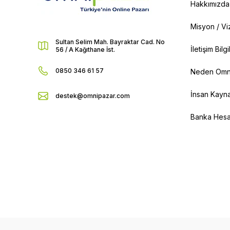
Hakkımızda
Misyon / V
Sultan Selim Mah. Bayraktar Cad. No
İletişim Bilg
56 / A Kağıthane İst.
0850 346 61 57
Neden Omn
İnsan Kayna
destek@omnipazar.com
Banka Hesap