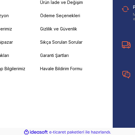
Ürün İade ve Değişim
P
M
izyon
Ödeme Seçenekleri
e
ilerimiz
Gizlilik ve Güvenlik
ipazar
Sıkça Sorulan Sorular
kları
Garanti Şartları
 Bilgilerimiz
Havale Bildirim Formu
ile
ideasoft
e-