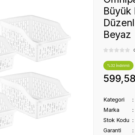
Büyük 
Düzenl
Beyaz
%32 İndirimli
599,5
Kategori
Marka
Stok Kodu
Garanti