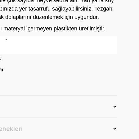
 ile çok sayıda meyve sebze alır. Yan yana koy
ınızda yer tasarrufu sağlayabilirsiniz. Tezgah
ak dolaplarını düzenlemek için uygundur.
ı materyal içermeyen plastikten üretilmiştir.
:
cm
enekleri