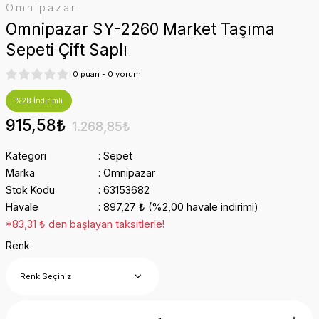
Omnipazar
Omnipazar SY-2260 Market Taşıma
Sepeti Çift Saplı
0 puan - 0 yorum
%28 İndirimli
915,58₺
1.268,85₺
Kategori
Sepet
Marka
Omnipazar
Stok Kodu
63153682
Havale
897,27 ₺ (%2,00 havale indirimi)
*83,31 ₺ den başlayan taksitlerle!
Renk