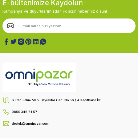
E-bültenimize Kaydolun
Kampanya ve duyurularımızdan ilk sizin haberiniz olsun!
Sultan Selim Mah. Bayraktar Cad. No 56 / A Kağıthane İst.
0850 346 61 57
destek@omnipazar.com