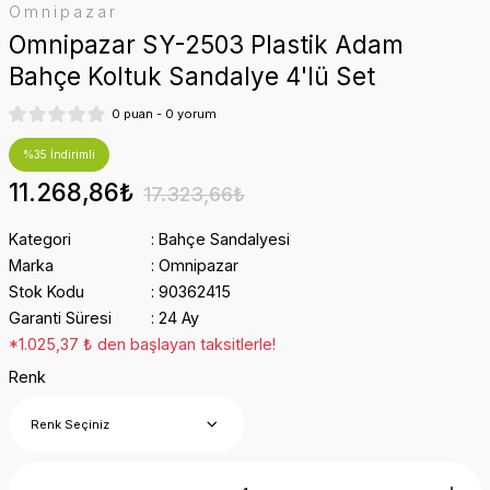
Omnipazar
Omnipazar SY-2503 Plastik Adam
Bahçe Koltuk Sandalye 4'lü Set
0 puan - 0 yorum
%35 İndirimli
11.268,86₺
17.323,66₺
Kategori
Bahçe Sandalyesi
Marka
Omnipazar
Stok Kodu
90362415
Garanti Süresi
24 Ay
*1.025,37 ₺ den başlayan taksitlerle!
Renk