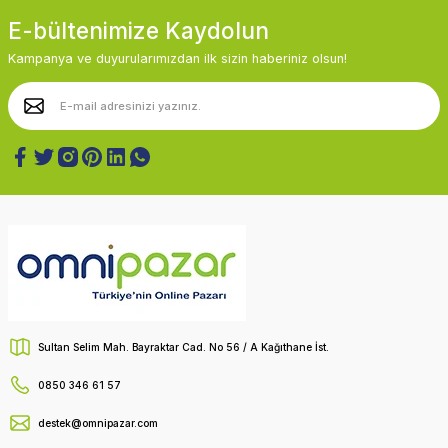
E-bültenimize Kaydolun
Kampanya ve duyurularımızdan ilk sizin haberiniz olsun!
Sultan Selim Mah. Bayraktar Cad. No 56 / A Kağıthane İst.
0850 346 61 57
destek@omnipazar.com