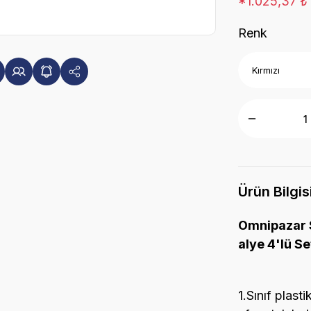
*1.025,37 ₺ 
Renk
Ürün Bilgis
Omnipazar 
alye 4'lü Se
1.Sınıf plast