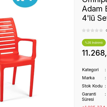
Adam B
4'lü Se
%35 İndirimli
11.268
Kategori
Marka
Stok Kodu
Garanti
Süresi