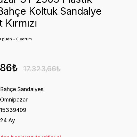
ahçe Koltuk Sandalye
t Kırmızı
0 puan - 0 yorum
,86₺
17.323,66₺
Bahçe Sandalyesi
Omnipazar
15339409
24 Ay