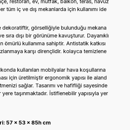
hçe, restoran, ev, mutfak, balkon, teras, havuz
er tüm iç ve dış mekanlarda için kullanımı ide
ve dekoratiftir, görselliğiyle bulunduğu mekana
ve sıra dışı bir görünüme kavuşturur. Dayanıklı
un ömürlü kullanıma sahiptir. Antistatik katkısı
zlanmaya karşı dirençlidir. kolayca temizlene
konda kullanılan mobilyalar hava koşullarına
ası için üretilmiştir ergonomik yapısı ile aland
tmenizi sağlar. Tasarımı ve hafifliği sayesinde
r yere taşınmaktadır. İstiflenebilir yapısıyla yer
ri: 57 x 53 x 85h cm