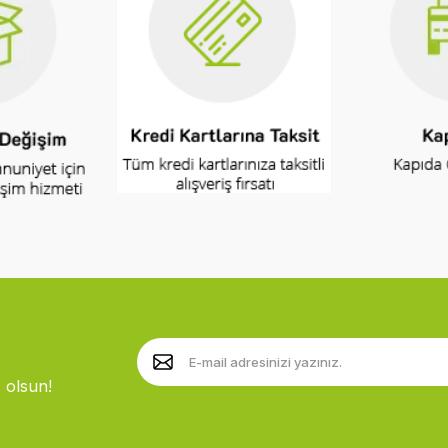
 olsun!