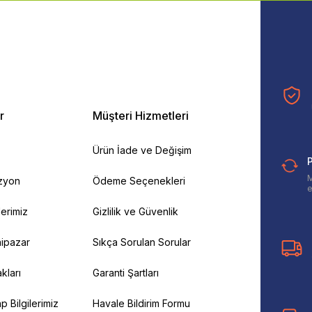
r
Müşteri Hizmetleri
Ürün İade ve Değişim
P
M
izyon
Ödeme Seçenekleri
e
ilerimiz
Gizlilik ve Güvenlik
ipazar
Sıkça Sorulan Sorular
kları
Garanti Şartları
 Bilgilerimiz
Havale Bildirim Formu