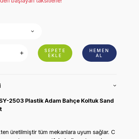
den başlayan taksitlerle!
SEPETE
HEMEN
EKLE
AL
i
SY-2503 Plastik Adam Bahçe Koltuk Sand
t
ikten üretilmiştir tüm mekanlara uyum sağlar. C