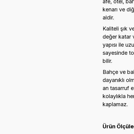
afe, otel, ba
kenarı ve diğ
aldir.
Kaliteli şık 
değer katar 
yapısı ile uz
sayesinde to
bilir.
Bahçe ve bal
dayanıklı olm
an tasarruf e
kolaylıkla he
kaplamaz.
Ürün Ölçüle