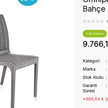
Bahçe 
%35 İndirimli
9.766,
Kategori
Marka
Stok Kodu
Garanti
Süresi
*888,64 ₺ de