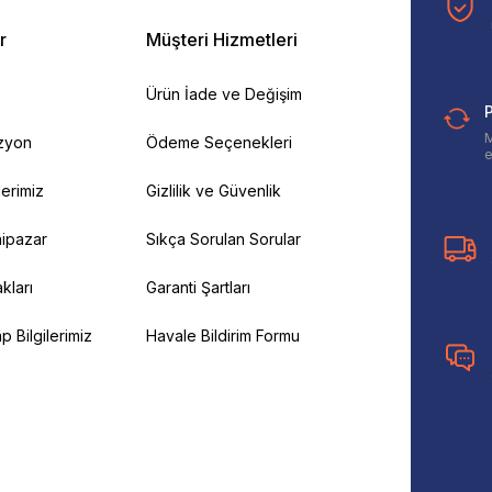
r
Müşteri Hizmetleri
Ürün İade ve Değişim
P
M
izyon
Ödeme Seçenekleri
e
ilerimiz
Gizlilik ve Güvenlik
ipazar
Sıkça Sorulan Sorular
kları
Garanti Şartları
 Bilgilerimiz
Havale Bildirim Formu