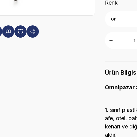
Renk
Ürün Bilgis
Omnipazar 
1. sınıf plas
afe, otel, ba
kenarı ve diğ
aldir.