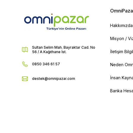
OmniPaza
Hakkımızda
Misyon / V
Sultan Selim Mah. Bayraktar Cad. No
İletişim Bilg
56 / A Kağıthane İst.
0850 346 61 57
Neden Omn
İnsan Kayna
destek@omnipazar.com
Banka Hesap