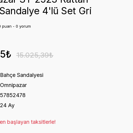
Sandalye 4'lü Set Gri
0 puan - 0 yorum
15₺
15.025,39₺
Bahçe Sandalyesi
Omnipazar
57852478
24 Ay
n başlayan taksitlerle!