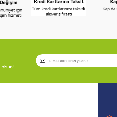
 olsun!