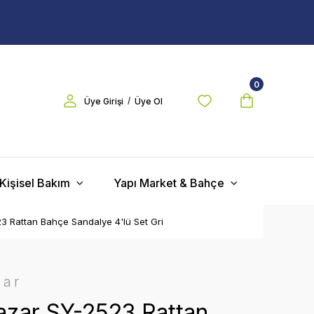
0
/
Üye Girişi
Üye Ol
Kişisel Bakım
Yapı Market & Bahçe
 Rattan Bahçe Sandalye 4'lü Set Gri
zar
zar SY-2523 Rattan