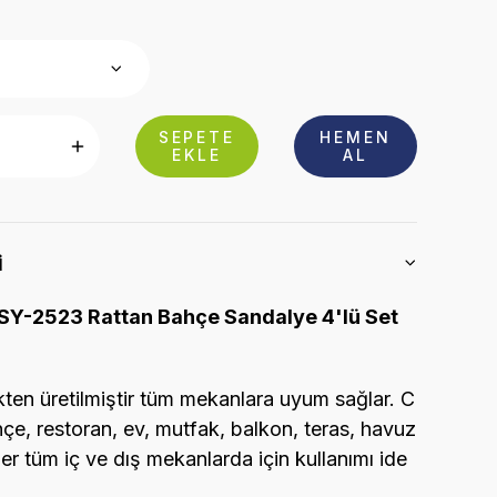
SEPETE
HEMEN
EKLE
AL
i
SY-2523 Rattan Bahçe Sandalye 4'lü Set
tikten üretilmiştir tüm mekanlara uyum sağlar. C
hçe, restoran, ev, mutfak, balkon, teras, havuz
er tüm iç ve dış mekanlarda için kullanımı ide