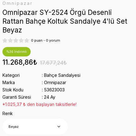
Omnipazar
Omnipazar SY-2524 Örgü Desenli
Rattan Bahçe Koltuk Sandalye 4'lü Set
Beyaz
0 puan - 0 yorum
%36 İndirimli
11.268,86₺
17.677,24₺
Kategori
Bahçe Sandalyesi
Marka
Omnipazar
Stok Kodu
53623003
Garanti Süresi
24 Ay
*1.025,37 ₺ den başlayan taksitlerle!
Renk