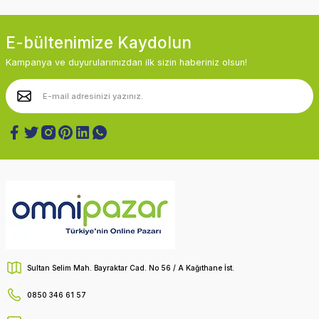
E-bültenimize Kaydolun
Kampanya ve duyurularımızdan ilk sizin haberiniz olsun!
Sultan Selim Mah. Bayraktar Cad. No 56 / A Kağıthane İst.
0850 346 61 57