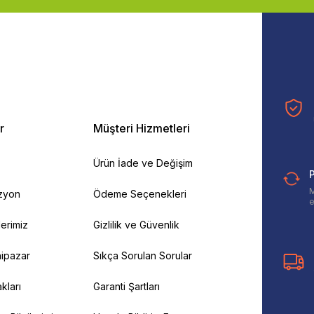
r
Müşteri Hizmetleri
Ürün İade ve Değişim
P
M
izyon
Ödeme Seçenekleri
e
ilerimiz
Gizlilik ve Güvenlik
ipazar
Sıkça Sorulan Sorular
kları
Garanti Şartları