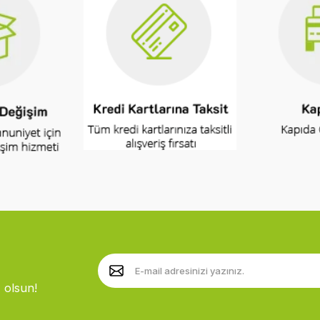
 olsun!