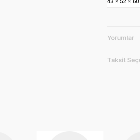
43 × 52 × 60
Yorumlar
Taksit Seç