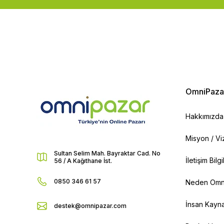
OmniPaza
Hakkımızda
Misyon / V
Sultan Selim Mah. Bayraktar Cad. No
İletişim Bilg
56 / A Kağıthane İst.
0850 346 61 57
Neden Omn
İnsan Kayna
destek@omnipazar.com