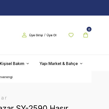
0
/
Üye Girişi
Üye Ol
Kişisel Bakım
Yapı Market & Bahçe
hverengi
zar
zar SY-2590 Hasır