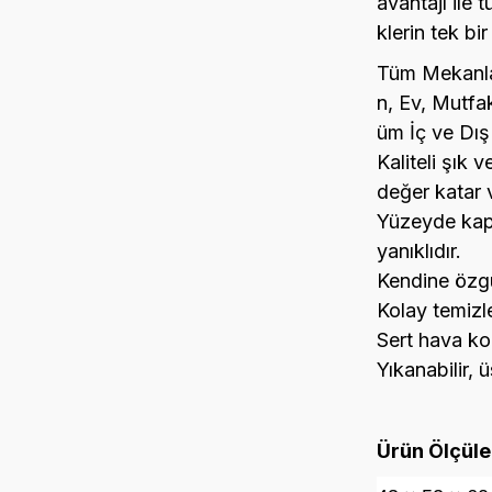
avantajı ile 
klerin tek bir
Tüm Mekanla
n, Ev, Mutfak
üm İç ve Dış 
Kaliteli şık 
değer katar 
Yüzeyde kapla
yanıklıdır.
Kendine özgü
Kolay temizle
Sert hava ko
Yıkanabilir, ü
Ürün Ölçüler