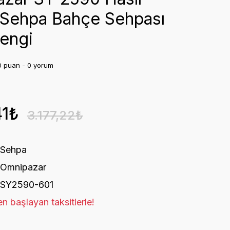
Sehpa Bahçe Sehpası
engi
0 puan - 0 yorum
41₺
3.177,22₺
Sehpa
Omnipazar
SY2590-601
n başlayan taksitlerle!