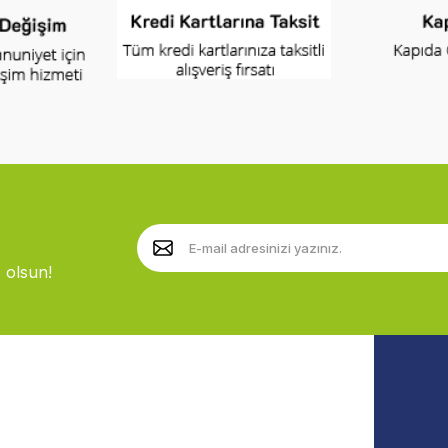
 olsun!