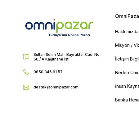
OmniPaza
Hakkımızda
Misyon / V
Sultan Selim Mah. Bayraktar Cad. No
İletişim Bilg
56 / A Kağıthane İst.
0850 346 61 57
Neden Omn
İnsan Kayna
destek@omnipazar.com
Banka Hesap