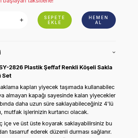
 başlayan taksitlerle!
SEPETE
HEMEN
EKLE
AL
i
Y-2826 Plastik Şeffaf Renkli Köşeli Sakla
ü Set
aklama kapları yiyecek taşımada kullanabilec
va almayan kapağı sayesinde kalan yiyecekler
abında daha uzun süre saklayabileceğiniz 4'lü
 mutfak işlerinizin kurtarıcı olacak.
ç içe ve üst üste koyarak saklayabilirsiniz bu
an tasarruf ederek düzenli durması sağlanır.