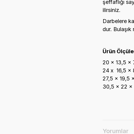
şeffaflığı s
ilirsiniz.
Darbelere ka
dur. Bulaşık 
Ürün Ölçüler
20 x 13,5 x
24 x 16,5 x
27,5 x 19,5 
30,5 x 22 x
Yorumlar