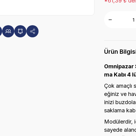
*61,39 ₺ den
Ürün Bilgis
Omnipazar S
ma Kabı 4 l
Çok amaçlı s
eğiniz ve ha
inizi buzdol
saklama kabı,
Modülerdir, i
sayede aland