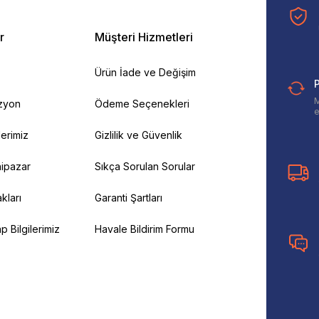
r
Müşteri Hizmetleri
Ürün İade ve Değişim
P
M
izyon
Ödeme Seçenekleri
e
ilerimiz
Gizlilik ve Güvenlik
ipazar
Sıkça Sorulan Sorular
kları
Garanti Şartları
 Bilgilerimiz
Havale Bildirim Formu