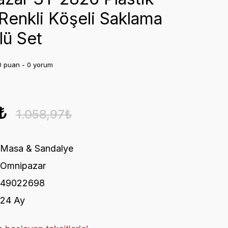
 Renkli Köşeli Saklama
lü Set
0 puan - 0 yorum
₺
1.058,97₺
Masa & Sandalye
Omnipazar
49022698
24 Ay