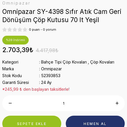
Omnipazar
Omnipazar SY-4398 Sıfır Atık Cam Geri
Dönüşüm Çöp Kutusu 70 lt Yeşil
0 puan - 0 yorum
%39 İndirimli
2.703,39₺
4.417,98₺
Kategori
Bahçe Tipi Çöp Kovaları
,
Çöp Kovaları
Marka
Omnipazar
Stok Kodu
52393853
Garanti Süresi
24 Ay
*245,99 ₺ den başlayan taksitlerle!
SEPETE EKLE
HEMEN AL