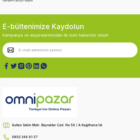
E-bültenimize Kaydolun
Kampanya ve duyurularımızdan ilk sizin haberiniz olsun!
Sultan Selim Mah. Bayraktar Cad. No 56 / A Kağıthane İst.
0850 346 61 57