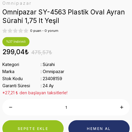
Omnipazar
Omnipazar SY-4563 Plastik Oval Ayran
Sürahi 1,75 lt Yeşil
0 puan - 0 yorum
%37 İndirimli
299,04₺
475,57₺
Kategori
Sürahi
Marka
Omnipazar
Stok Kodu
23408159
Garanti Süresi
24 Ay
*27,21 ₺ den başlayan taksitlerle!
SEPETE EKLE
HEMEN AL